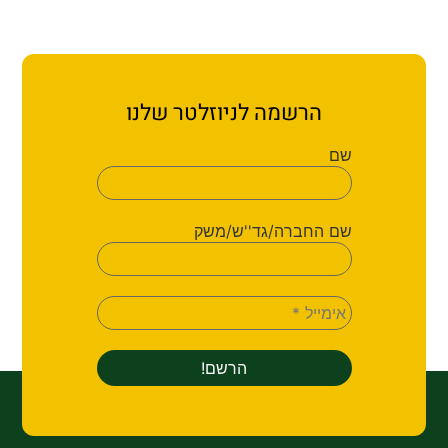
הרשמה לניוזלטר שלנו
שם
שם החברה/גד''ש/משק