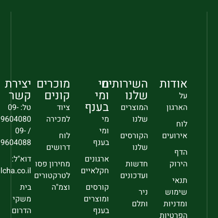
אודות
השירותים
מי
מוכרים
יצירת
שלנו
ומי
קונים
קשר
על
בענף
הארגון
המוצרים
ציוד
טל: 09-
שלנו
מי
למכירה
9604080
לוח
ומי
/ 09-
אירועים
הקורסים
לוח
בענף
9604088
שלנו
דרושים
הדף
ארגונים
דוא"ל:
הירוק
חדשות
מחירון פסו
חקלאיים
sec@falcha.co.il
ועדכונים
לטרקטורים
תנאי
קורסים
וצמ"ה
בית
שימוש
ניר
ומוצרים
משקי
ומדניות
ותלם
בענף
הדרום
הפרטיות