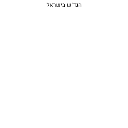
הגד"ש בישראל
בינר: המס הסמוי של
שיעה בישראל