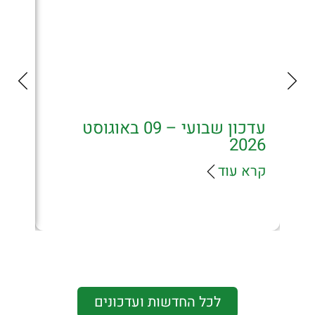
עדכון שבועי – 09 באוגוסט
אזהרה מ
2026
הלאומי -
הקשורים 
קרא עוד
תעשייתיי
קרא עוד
לכל החדשות ועדכונים