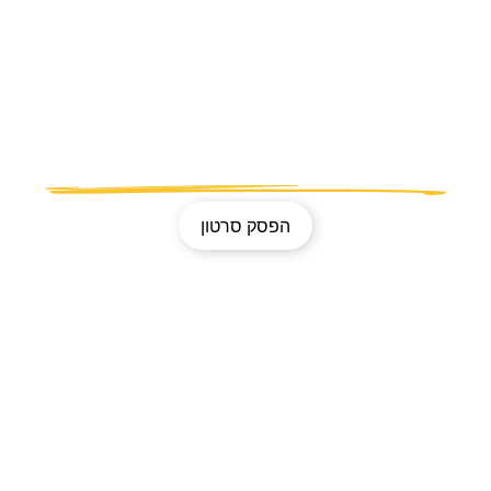
גון עובדי הפלחה
דה שיתופית חקלאית ארצית
בע"מ
הפסק סרטון