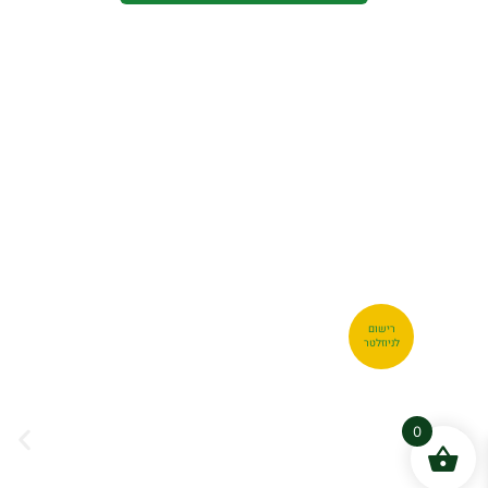
רישום
לניוזלטר
0