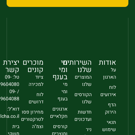
אודות
השירותים
מי
מוכרים
יצירת
שלנו
ומי
קונים
קשר
על
בענף
הארגון
המוצרים
ציוד
טל: 09-
שלנו
מי
למכירה
9604080
לוח
ומי
/ 09-
אירועים
הקורסים
לוח
בענף
9604088
שלנו
דרושים
הדף
ארגונים
דוא"ל:
הירוק
חדשות
מחירון פסו
חקלאיים
sec@falcha.co.il
ועדכונים
לטרקטורים
תנאי
קורסים
וצמ"ה
בית
שימוש
ניר
ומוצרים
משקי