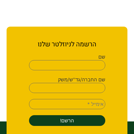
הרשמה לניוזלטר שלנו
שם
שם החברה/גד''ש/משק