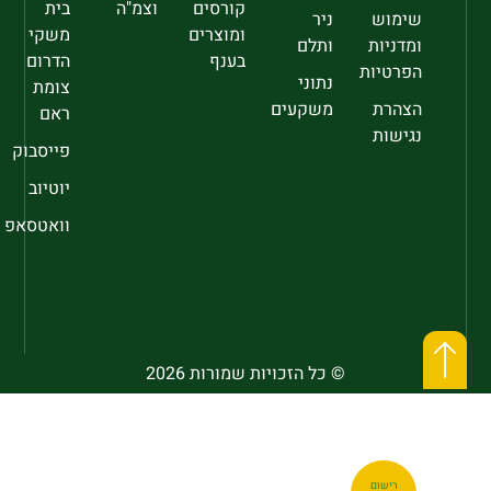
קורסים
וצמ"ה
בית
שימוש
ניר
ומוצרים
משקי
ומדניות
ותלם
בענף
הדרום
הפרטיות
נתוני
צומת
הצהרת
משקעים
ראם
נגישות
פייסבוק
יוטיוב
וואטסאפ
© כל הזכויות שמורות 2026
רישום