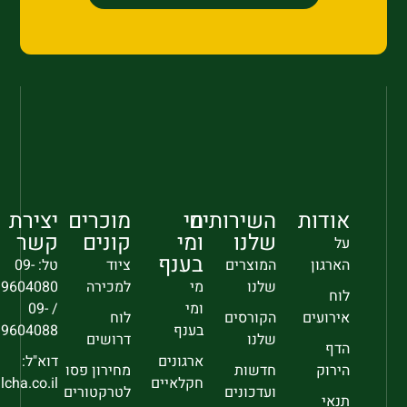
אודות
השירותים
מי
מוכרים
יצירת
שלנו
ומי
קונים
קשר
על
בענף
הארגון
המוצרים
ציוד
טל: 09-
שלנו
מי
למכירה
9604080
לוח
ומי
/ 09-
אירועים
הקורסים
לוח
בענף
9604088
שלנו
דרושים
הדף
ארגונים
דוא"ל:
הירוק
חדשות
מחירון פסו
חקלאיים
sec@falcha.co.il
ועדכונים
לטרקטורים
תנאי