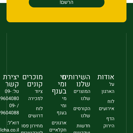
אודות
השירותים
מי
מוכרים
יצירת
שלנו
ומי
קונים
קשר
על
בענף
הארגון
המוצרים
ציוד
טל: 09-
שלנו
מי
למכירה
9604080
לוח
ומי
/ 09-
אירועים
הקורסים
לוח
בענף
9604088
שלנו
דרושים
הדף
ארגונים
דוא"ל:
הירוק
חדשות
מחירון פסו
חקלאיים
sec@falcha.co.il
ועדכונים
לטרקטורים