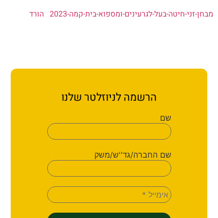
י-חיטה-בעל-לגרעינים-ומספוא-בית-קמה-2023
הורד
הרשמה לניוזלטר שלנו
שם
שם החברה/גד''ש/משק