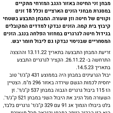
ת קשר
זני החיטה באזור הנגב המזרחי מתקיים
במסגרת מבחני הזנים הארציים וכלל 18 זנים
ון ארגון עובדי הפלחה
ם של חיטה וזן שעורה. המבחן התבצע בשטחי
 בית קמה. הזנים נבדקו למדדים המקובלים
הירוק
ל חיטה לגרגרים במחזור הפלחה בנגב. הזנים
יים שבניסוי נבדקו גם ליבול חומר יבש.
זריעת המבחן התבצעה בתאריך 13.11.22 וההצצה
התרחשה ב- 26.11.22. הקציר לגרגרים התבצע
14.5.
יבול הגרעינים במבחן היה בממוצע 431 ק"ג/ד' טוב
יחסית לכמות הגשם שירדה באזור 296 מ"מ. הצטיין
הז 115 ביבול גרגרים הגבוה במבחן 537 ק"ג/ד'. זן
השעורה מגל הניב את היבול השני במבחן 521 ק"ג/ד'.
בלט ביבולו הנמוך אג 91 עם 329 ק"ג/ד' גרגרים בלבד,
זן הבכיר ביותר במבחן וכנראה סבל מעצירת