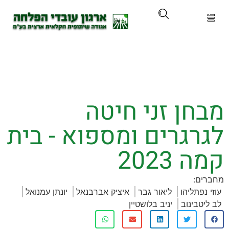
ארגון
ים ושירותים
ן זני חיטה
ים והכשרות
גרים ומספוא - בית
ת ועדכונים
2023
ותלם
:
פתליהו
ליאור גבר
איציק אברבנאל
יונתן עמנואל
אירועים
בינוב
יניב בלושטיין