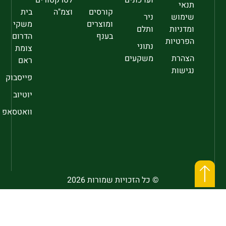
תנאי
קורסים
וצמ"ה
בית
שימוש
ניר
ומוצרים
משקי
ומדניות
ותלם
בענף
הדרום
הפרטיות
נתוני
צומת
הצהרת
משקעים
ראם
נגישות
פייסבוק
יוטיוב
וואטסאפ
© כל הזכויות שמורות 2026