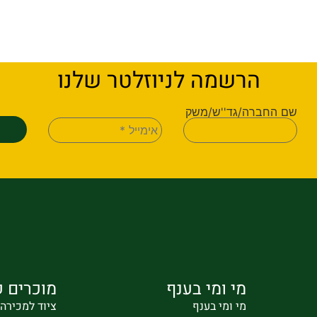
הרשמה לניוזלטר שלנו
שם החברה/גד''ש/משק
מי ומי בענף
מוכרים ק
מי ומי בענף
ציוד למכירה