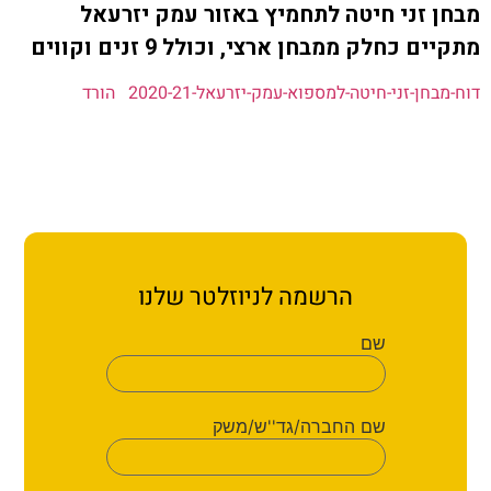
ת קשר
זני חיטה לתחמיץ באזור עמק יזרעאל
כחלק ממבחן ארצי, וכולל 9 זנים וקווים
ון ארגון עובדי הפלחה
-זני-חיטה-למספוא-עמק-יזרעאל-2020-21
הורד
הירוק
הרשמה לניוזלטר שלנו
שם
שם החברה/גד''ש/משק