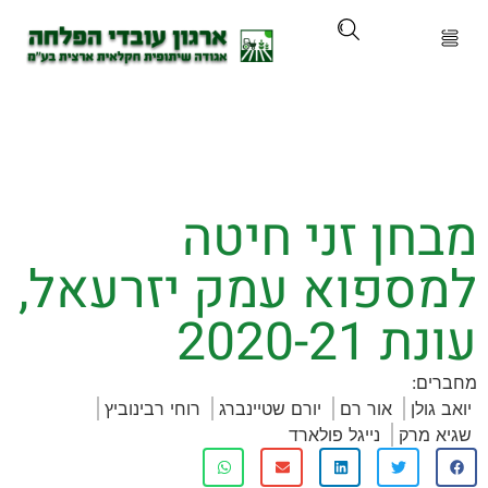
ארגון
ים ושירותים
ן זני חיטה
ים והכשרות
ספוא עמק יזרעאל,
ת ועדכונים
2020-2
ותלם
:
לן
אור רם
יורם שטיינברג
רוחי רבינוביץ
אירועים
מרק
נייגל פולארד