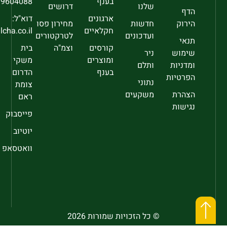
בענף
9604088
שלנו
דרושים
הדף
ארגונים
דוא"ל:
הירוק
חדשות
מחירון פסו
חקלאיים
sec@falcha.co.il
ועדכונים
לטרקטורים
תנאי
קורסים
וצמ"ה
בית
שימוש
ניר
ומוצרים
משקי
ומדניות
ותלם
בענף
הדרום
הפרטיות
נתוני
צומת
הצהרת
משקעים
ראם
נגישות
פייסבוק
יוטיוב
וואטסאפ
© כל הזכויות שמורות 2026