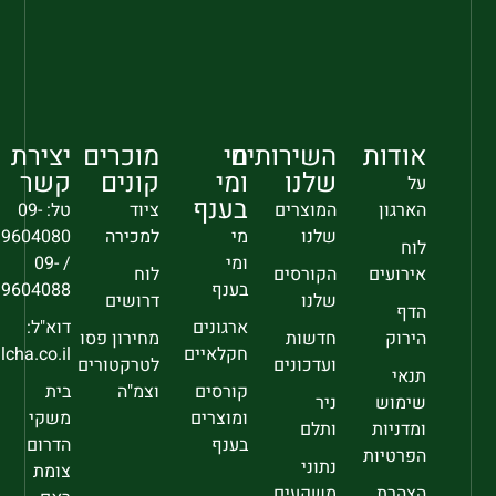
אודות
השירותים
מי
מוכרים
יצירת
שלנו
ומי
קונים
קשר
על
בענף
הארגון
המוצרים
ציוד
טל: 09-
שלנו
מי
למכירה
9604080
לוח
ומי
/ 09-
אירועים
הקורסים
לוח
בענף
9604088
שלנו
דרושים
הדף
ארגונים
דוא"ל:
הירוק
חדשות
מחירון פסו
חקלאיים
sec@falcha.co.il
ועדכונים
לטרקטורים
תנאי
קורסים
וצמ"ה
בית
שימוש
ניר
ומוצרים
משקי
ומדניות
ותלם
בענף
הדרום
הפרטיות
נתוני
צומת
הצהרת
משקעים