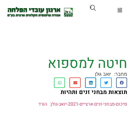
ארגון
ים ושירותים
ה למספוא‎‎
ים והכשרות
יואב גולן
ת ועדכונים
ת מבחני זנים ותהיות
ותלם
י-זנים-ארציים-2021-יואב-גולן
הורד
אירועים