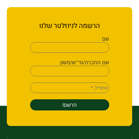
ת קשר
ון ארגון עובדי הפלחה
הרשמה לניוזלטר שלנו
הירוק
שם
שם החברה/גד''ש/משק