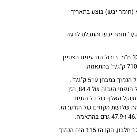
הצצה התרחשה ב- 21.11.22. הקציר למספוא (חומר יבש) בוצע בתאריך
 יבש לדונם לא היה הבדל מובהק בין הזנים, יבול החומר היבש נע סביב 950 ק"ג/ד' חומר יבש והתבלט לרעה
יבול הגרעינים במבחן היה בממוצע 670 ק"ג/ד' גבוה יחסית לכמות הגשם שירדה באזור 325 מ"מ. ביבול הגרעינים הצטיין
המשקל הנפחי נמצא גבוה ותקין בכל הזנים והקווים במבחן, הזן כיתאין הצטיין עם המשקל הנפחי הגבוה של 84.4, הזן
בחן עם משקל נפחי של 82 ו-82.1 בהתאמה. גם משקל האלף של כל הזנים
הה שלושת הקווים של הזרע: הז.
אחוז החלבון נמצא תקין בכל הזנים והקווים (בממוצע 12.1%), הצטיין הקו אג 87 עם 13.5% חלבון, הקו הז 115 היה הנמוך