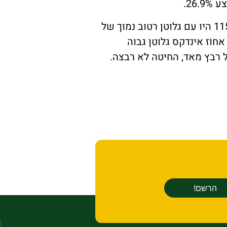
גם כאן אג 87 ורנמ 2 היו עם הגלוטן הרטוב הגבוה במבחן, 31 אחוז. הקווים ש 4632 והז. 115 היו עם גלוטן רטוב נמוך של
נדקס גלוטן היה נמוך מ-40 אחוז במרבית הזנים והקווים, בלט ש. 4632 עם אחוז אינדקס גלוטן גבוה