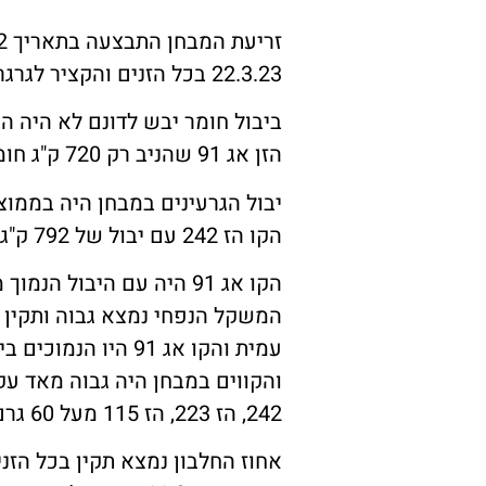
22.3.23 בכל הזנים והקציר לגרגרים התבצע בתאריך 17.5.23.
הזן אג 91 שהניב רק 720 ק"ג חומר יבש/ד'.
הקו הז 242 עם יבול של 792 ק"ג/ד'. מבין הזנים המסחריים הצטיינו יוגב ועמית עם 725 ו-710 ק"ג/ד' בהתאמה.
הקו אג 91 היה עם היבול הנמוך מבין זני החיטה 527 ק"ג/ד'. זן השעורה מגל הניב את היבול הנמוך במבחן 519 ק"ג/ד'.
והקווים במבחן היה גבוה מאד עק
242, הז 223, הז 115 מעל 60 גרם משקל אלף. הזנים: כיתאין וגדיש היו הנמוכים במבחן 46.7 ו-47.9 גרם בהתאמה.