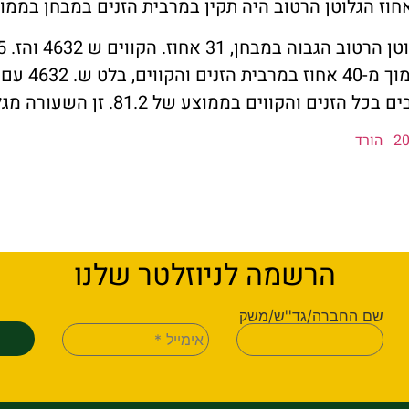
24.5 אחוז. האי
הורד
הרשמה לניוזלטר שלנו
שם החברה/גד''ש/משק