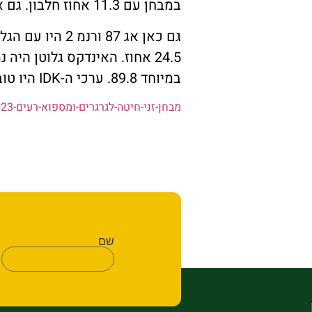
במבחן עם 11.3 אחוז חלבון. גם אחוז הגלוטן הרטוב היה תקין במרבית הזנים במבחן בממוצע 26.9%.
במיוחד 89.8. ערכי ה-IDK היו טובים בכל הזנים והקווים בממוצע של 81.2. זן השעורה מגל רבץ מאד, החיטה לא רבצה.
מבחן-זני-חיטה-לגרגרים-ומספוא-רעים-2023
שם