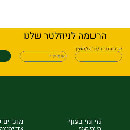
הרשמה לניוזלטר שלנו
שם החברה/גד''ש/משק
מי ומי בענף
מוכרים ק
מי ומי בענף
ציוד למכירה