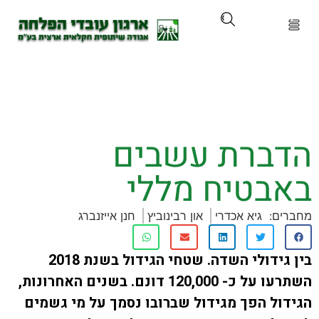
ארגון
ים ושירותים
ברת עשבים
ים והכשרות
בטיח מללי
ת ועדכונים
ם:
גיא אכדרי
און רבינוביץ
חנן אייזנברג
ותלם
בין גידולי השדה. שטחי הגידול בשנת 2018
אירועים
השתרעו על כ- 120,000 דונם. בשנים האחרונות,
ל הפך מגידול שברובו נסמך על מי גשמים