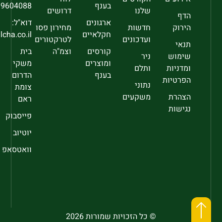
בענף
9604088
שלנו
דרושים
הדף
ארגונים
דוא"ל:
הירוק
חדשות
מחירון פסו
חקלאיים
sec@falcha.co.il
ועדכונים
לטרקטורים
תנאי
קורסים
וצמ"ה
בית
שימוש
ניר
ומוצרים
משקי
ומדניות
ותלם
בענף
הדרום
הפרטיות
נתוני
צומת
הצהרת
משקעים
ראם
נגישות
פייסבוק
יוטיוב
וואטסאפ
© כל הזכויות שמורות 2026