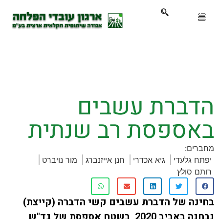
ארגון
ים ושירותים
ברת עשבים
ים והכשרות
ספסת רב שנתית
ת ועדכונים
:
גלעדי
גיא אכדרי
חנן אייזנברג
מור נויברט
ותלם
סולץ
אירועים
 של הדברת עשבים קשי הדברה (קייצת)
נבחנה באביב 2020, בשטח אספסת של גד"ש