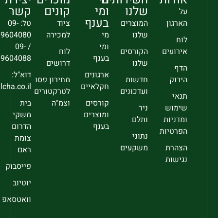
שלנו
ומי
קונים
קשר
על
בענף
הארגון
המוצרים
ציוד
טל: 09-
שלנו
מי
למכירה
9604080
לוח
ומי
/ 09-
אירועים
הקורסים
לוח
בענף
9604088
שלנו
דרושים
הדף
ארגונים
דוא"ל:
הירוק
חדשות
מחירון פסו
חקלאיים
sec@falcha.co.il
ועדכונים
לטרקטורים
תנאי
קורסים
וצמ"ה
בית
שימוש
ניר
ומוצרים
משקי
ומדניות
ותלם
בענף
הדרום
הפרטיות
נתוני
צומת
הצהרת
משקעים
ראם
נגישות
פייסבוק
יוטיוב
וואטסאפ