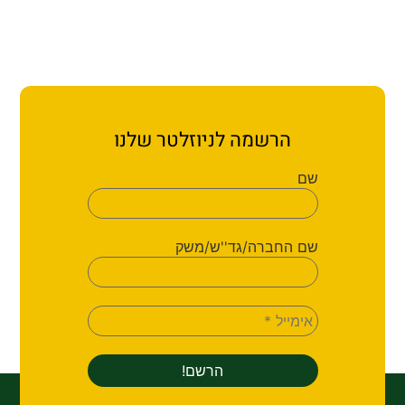
ת קשר
ון ארגון עובדי הפלחה
הירוק
הרשמה לניוזלטר שלנו
שם
שם החברה/גד''ש/משק