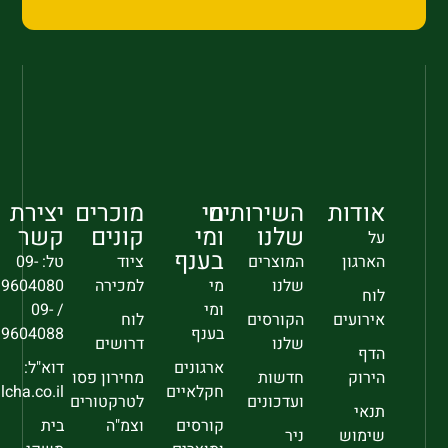
אודות
השירותים
מי
מוכרים
יצירת
שלנו
ומי
קונים
קשר
על
בענף
הארגון
המוצרים
ציוד
טל: 09-
שלנו
מי
למכירה
9604080
לוח
ומי
/ 09-
אירועים
הקורסים
לוח
בענף
9604088
שלנו
דרושים
הדף
ארגונים
דוא"ל:
הירוק
חדשות
מחירון פסו
חקלאיים
sec@falcha.co.il
ועדכונים
לטרקטורים
תנאי
קורסים
וצמ"ה
בית
שימוש
ניר