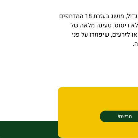
רחפן זה הוא בעל קוטר של 9.2 מטרים ויכולת נשיאת מטען של 250 ק"ג. כושר הנשיאה הגדול, מושג בעזרת 18 המדחפים
לא ריסוס. טעינה מלאה של
כול לשמש לתרסיס, או לזרעים, שיפוזרו על פני