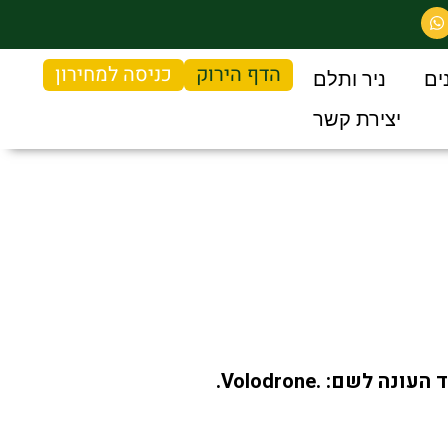
הדף הירוק
כניסה למחירון
ים
ניר ותלם
יצירת קשר
בביתן החדשנות של התערוכה, הוצג פיתוח חדש בנושא הריסוס. זהו רחפן גדול מאוד העונה לשם: .Volodrone.