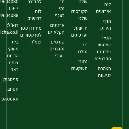
שלנו
מי
למכירה
9604080
לוח
ומי
/ 09-
אירועים
הקורסים
לוח
בענף
9604088
שלנו
דרושים
הדף
ארגונים
דוא"ל:
הירוק
חדשות
מחירון פסו
חקלאיים
sec@falcha.co.il
ועדכונים
לטרקטורים
תנאי
קורסים
וצמ"ה
בית
שימוש
ניר
ומוצרים
משקי
ומדניות
ותלם
בענף
הדרום
הפרטיות
נתוני
צומת
הצהרת
משקעים
ראם
נגישות
פייסבוק
יוטיוב
וואטסאפ