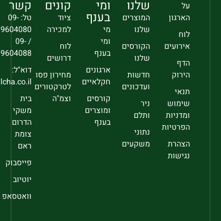
שלנו
ומי
קונים
קשר
על
בענף
הארגון
המוצרים
ציוד
טל: 09-
שלנו
מי
למכירה
9604080
לוח
ומי
/ 09-
אירועים
הקורסים
לוח
בענף
9604088
שלנו
דרושים
הדף
ארגונים
דוא"ל:
הירוק
חדשות
מחירון פסו
חקלאיים
sec@falcha.co.il
ועדכונים
לטרקטורים
תנאי
קורסים
וצמ"ה
בית
שימוש
ניר
ומוצרים
משקי
ומדניות
ותלם
בענף
הדרום
הפרטיות
נתוני
צומת
הצהרת
משקעים
ראם
נגישות
פייסבוק
יוטיוב
וואטסאפ