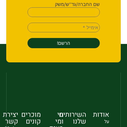
שם החברה/גד''ש/משק
אודות
השירותים
מי
מוכרים
יצירת
שלנו
ומי
קונים
קשר
על