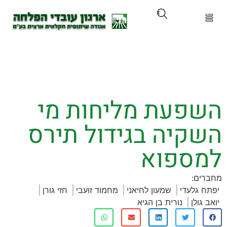
ארגון
ים ושירותים
פעת מליחות מי
ים והכשרות
קיה בגידול תירס
ת ועדכונים
ספוא
ותלם
:
גלעדי
שמעון לחיאני
מחמוד זועבי
חזי גורן
אירועים
לן
נורית בן הגיא