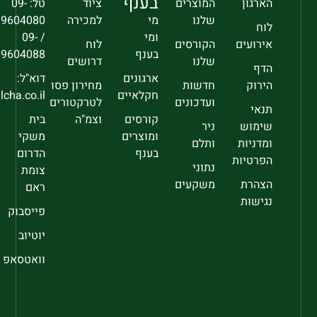
בענף
הארגון
המוצרים
ציוד
טל: 09-
שלנו
מי
למכירה
9604080
לוח
ומי
/ 09-
אירועים
הקורסים
לוח
בענף
9604088
שלנו
דרושים
הדף
ארגונים
דוא"ל:
הירוק
חדשות
מחירון פסו
חקלאיים
sec@falcha.co.il
ועדכונים
לטרקטורים
תנאי
קורסים
וצמ"ה
בית
שימוש
ניר
ומוצרים
משקי
ומדניות
ותלם
בענף
הדרום
הפרטיות
נתוני
צומת
הצהרת
משקעים
ראם
נגישות
פייסבוק
יוטיוב
וואטסאפ