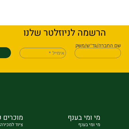
הרשמה לניוזלטר שלנו
שם החברה/גד''ש/משק
מי ומי בענף
מוכרים ק
מי ומי בענף
ציוד למכירה