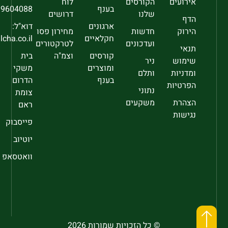
אירועים
הקורסים
לוח
בענף
9604088
שלנו
דרושים
הדף
ארגונים
דוא"ל:
הירוק
חדשות
מחירון פסו
חקלאיים
sec@falcha.co.il
ועדכונים
לטרקטורים
תנאי
קורסים
וצמ"ה
בית
שימוש
ניר
ומוצרים
משקי
ומדניות
ותלם
בענף
הדרום
הפרטיות
נתוני
צומת
הצהרת
משקעים
ראם
נגישות
פייסבוק
יוטיוב
וואטסאפ
© כל הזכויות שמורות 2026