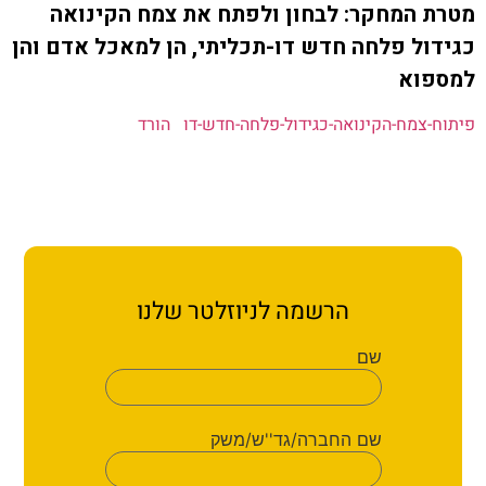
ת קשר
המחקר: לבחון ולפתח את צמח הקינואה
ל פלחה חדש דו-תכליתי, הן למאכל אדם והן
ון ארגון עובדי הפלחה
וא
צמח-הקינואה-כגידול-פלחה-חדש-דו
הורד
הירוק
הרשמה לניוזלטר שלנו
שם
שם החברה/גד''ש/משק