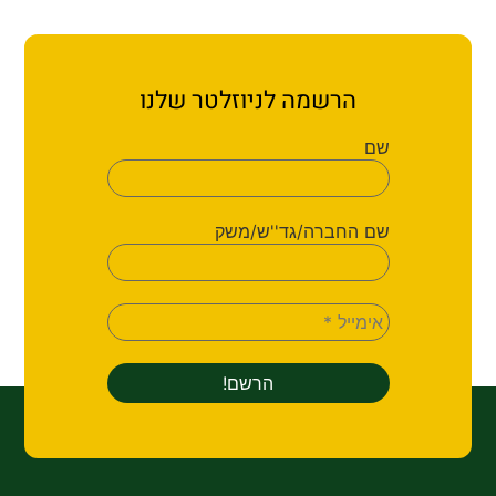
הרשמה לניוזלטר שלנו
שם
שם החברה/גד''ש/משק