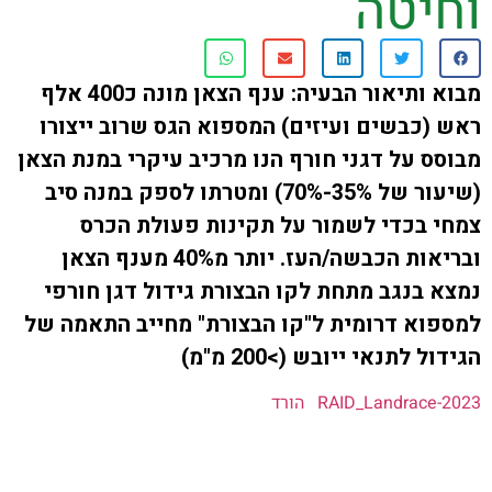
יטה
ת קשר
ון ארגון עובדי הפלחה
מבוא ותיאור הבעיה: ענף הצאן מונה כ400 אלף
כבשים ועיזים) המספוא הגס שרוב ייצורו
הירוק
 על דגני חורף הנו מרכיב עיקרי במנת הצאן
(שיעור של 35%-70%) ומטרתו לספק במנה סיב
בכדי לשמור על תקינות פעולת הכרס
ובריאות הכבשה/העז. יותר מ40% מענף הצאן
בנגב מתחת לקו הבצורת גידול דגן חורפי
א דרומית ל"קו הבצורת" מחייב התאמה של
לתנאי ייובש (>200 מ"מ)
RAID_Landrac
הורד