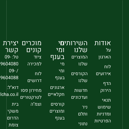
אודות
השירותים
מי
מוכרים
יצירת
שלנו
ומי
קונים
קשר
על
בענף
הארגון
המוצרים
ציוד
טל: 09-
שלנו
מי
למכירה
9604080
לוח
ומי
/ 09-
אירועים
הקורסים
לוח
בענף
9604088
שלנו
דרושים
הדף
ארגונים
דוא"ל:
הירוק
חדשות
מחירון פסו
חקלאיים
sec@falcha.co.il
ועדכונים
לטרקטורים
תנאי
קורסים
וצמ"ה
בית
שימוש
ניר
ומוצרים
משקי
ומדניות
ותלם
בענף
הדרום
הפרטיות
נתוני
צומת