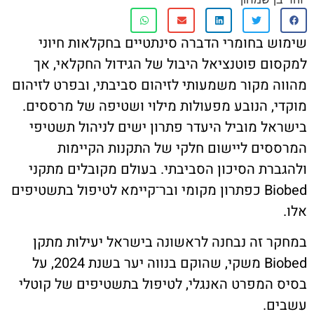
ת קשר
 בחומרי הדברה סינתטיים בחקלאות חיוני
ון ארגון עובדי הפלחה
ם פוטנציאל היבול של הגידול החקלאי, אך
 מקור משמעותי לזיהום סביבתי, ובפרט לזיהום
הירוק
, הנובע מפעולות מילוי ושטיפה של מרססים.
ל מוביל היעדר פתרון ישים לניהול תשטיפי
ים ליישום חלקי של התקנות הקיימות
רת הסיכון הסביבתי. בעולם מקובלים מתקני
Biobed כפתרון מקומי ובר־קיימא לטיפול בתשטיפים
 זה נבחנה לראשונה בישראל יעילות מתקן
Biobed משקי, שהוקם בנווה יער בשנת 2024, על
המפרט האנגלי, לטיפול בתשטיפים של קוטלי
.