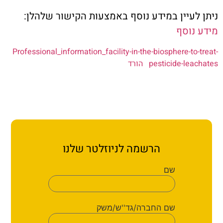
לעיין במידע נוסף באמצעות הקישור שלהלן:
נוסף
Professional_information_facility-in-the-biosphere-to
pesticide-lea
הורד
הרשמה לניוזלטר שלנו
שם
שם החברה/גד''ש/משק