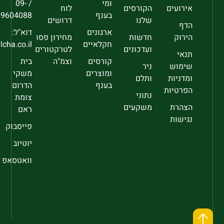
ומי
/ 09-
אירועים
הקורסים
לוח
בענף
9604088
שלנו
דרושים
הדף
ארגונים
דוא"ל:
הירוק
חדשות
מחירון פסו
חקלאיים
sec@falcha.co.il
ועדכונים
לטרקטורים
תנאי
קורסים
וצמ"ה
בית
שימוש
ניר
ומוצרים
משקי
ומדניות
ותלם
בענף
הדרום
הפרטיות
נתוני
צומת
הצהרת
משקעים
ראם
נגישות
פייסבוק
יוטיוב
וואטסאפ