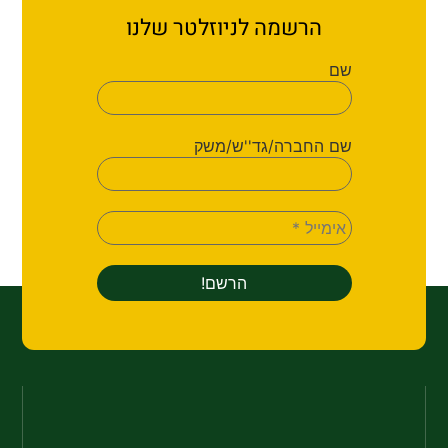
הרשמה לניוזלטר שלנו
שם
שם החברה/גד''ש/משק