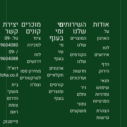
אודות
השירותים
מי
מוכרים
יצירת
שלנו
ומי
קונים
קשר
על
בענף
הארגון
המוצרים
ציוד
טל: 09-
שלנו
מי
למכירה
9604080
לוח
ומי
/ 09-
אירועים
הקורסים
לוח
בענף
9604088
שלנו
דרושים
הדף
ארגונים
דוא"ל:
הירוק
חדשות
מחירון פסו
חקלאיים
sec@falcha.co.il
ועדכונים
לטרקטורים
תנאי
קורסים
וצמ"ה
בית
שימוש
ניר
ומוצרים
משקי
ומדניות
ותלם
בענף
הדרום
הפרטיות
נתוני
צומת
הצהרת
משקעים
ראם
נגישות
פייסבוק