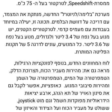
ת קשר
בעל ה- 75 כ"ס.
 "בלימה/לניוטרל" החדשה, מנתקת את המצמד,
ון ארגון עובדי הפלחה
יכה על דוושת הבלמים. תכונה זו, יעילה במיוחד
ות עם מעמיס קדמי. לטרקטורים הקטנים, יש
הירוק
מנוע בעל נפח של 3.4 ליטר ולגדולים, מנוע בעל נפח
של 3.6 ליטר. כל המנועים, עונים לדרגה 5 של תקנות
ה המותרת.
מחוונים החדש, בנוסף לפונקציות הרגילות,
גם את: מהירות מעביר הכוח, תצרוכת הדלק,
טורה של המים, הטמפרטורה של השמן
ות סיבובי המנוע. כאופציות, אפשר לקבל גם
נון האויר של תא הנהג, ארבע יציאות
הידראוליות מפוקדות חשמל וגם מוט joystick,
 על מעביר הכוח ועל הצידוד והאיזון של