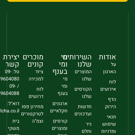
אודות
השירותים
מי
מוכרים
יצירת
שלנו
ומי
קונים
קשר
על
בענף
הארגון
המוצרים
ציוד
טל: 09-
שלנו
מי
למכירה
9604080
לוח
ומי
/ 09-
אירועים
הקורסים
לוח
בענף
9604088
שלנו
דרושים
הדף
ארגונים
דוא"ל:
הירוק
חדשות
מחירון פסו
חקלאיים
sec@falcha.co.il
ועדכונים
לטרקטורים
תנאי
קורסים
וצמ"ה
בית
שימוש
ניר
ומוצרים
משקי
ומדניות
ותלם