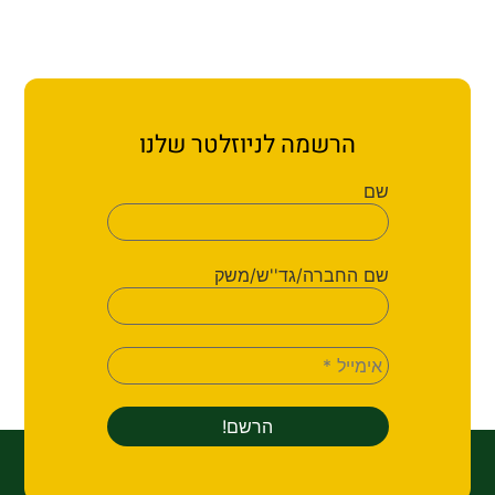
ת קשר
ון ארגון עובדי הפלחה
הירוק
הרשמה לניוזלטר שלנו
שם
שם החברה/גד''ש/משק