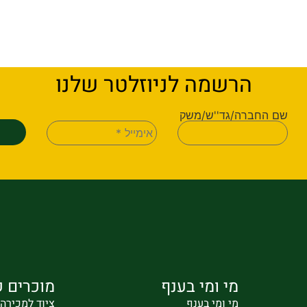
הרשמה לניוזלטר שלנו
שם החברה/גד''ש/משק
מי ומי בענף
מוכרים ק
מי ומי בענף
ציוד למכירה