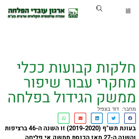
ארגון
ים ושירותים
קות קבועות ככלי
ים והכשרות
קרי עבור שיפור
ת ועדכונים
שק הגידול בפלחה
ותלם
דוד בונפיל
אירועים
בעונת תש"ף (2019-2020) זו השנה ה-46 ברציפות
והשנה ה-27 מאז הכנסת ממשק אי פליחה,