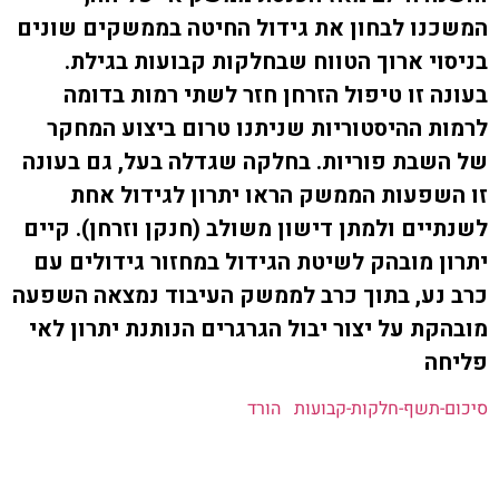
ת קשר
ו לבחון את גידול החיטה בממשקים שונים
י ארוך הטווח שבחלקות קבועות בגילת.
ון ארגון עובדי הפלחה
 זו טיפול הזרחן חזר לשתי רמות בדומה
 ההיסטוריות שניתנו טרום ביצוע המחקר
הירוק
בת פוריות. בחלקה שגדלה בעל, גם בעונה
פעות הממשק הראו יתרון לגידול אחת
ים ולמתן דישון משולב (חנקן וזרחן). קיים
 מובהק לשיטת הגידול במחזור גידולים עם
ע, בתוך כרב לממשק העיבוד נמצאה השפעה
ת על יצור יבול הגרגרים הנותנת יתרון לאי
ה
תשף-חלקות-קבועות
הורד