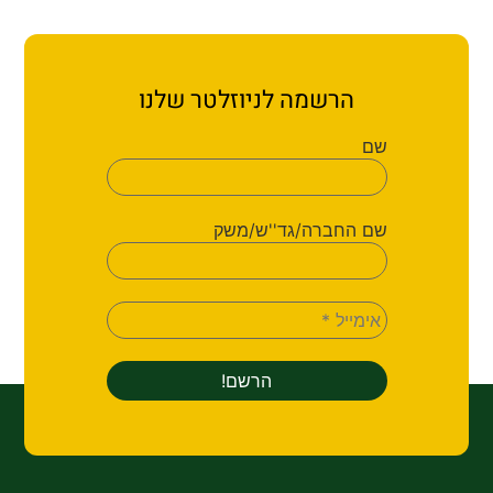
הרשמה לניוזלטר שלנו
שם
שם החברה/גד''ש/משק