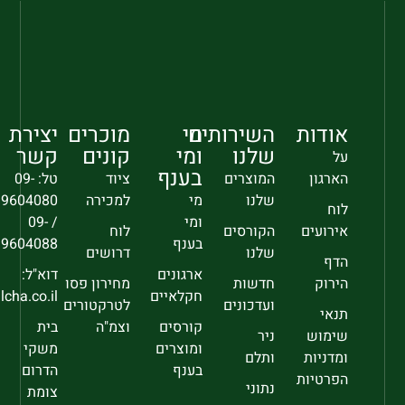
אודות
השירותים
מי
מוכרים
יצירת
שלנו
ומי
קונים
קשר
על
בענף
הארגון
המוצרים
ציוד
טל: 09-
שלנו
מי
למכירה
9604080
לוח
ומי
/ 09-
אירועים
הקורסים
לוח
בענף
9604088
שלנו
דרושים
הדף
ארגונים
דוא"ל:
הירוק
חדשות
מחירון פסו
חקלאיים
sec@falcha.co.il
ועדכונים
לטרקטורים
תנאי
קורסים
וצמ"ה
בית
שימוש
ניר
ומוצרים
משקי
ומדניות
ותלם
בענף
הדרום
הפרטיות
נתוני
צומת