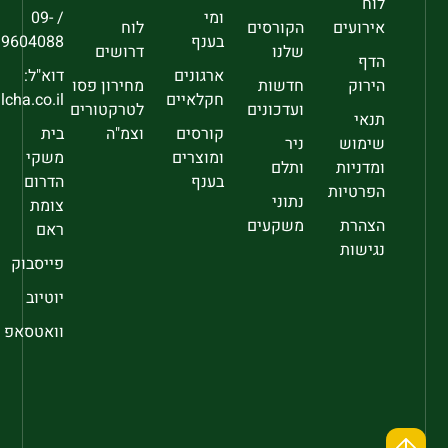
לוח
ומי
/ 09-
אירועים
הקורסים
לוח
בענף
9604088
שלנו
דרושים
הדף
ארגונים
דוא"ל:
הירוק
חדשות
מחירון פסו
חקלאיים
sec@falcha.co.il
ועדכונים
לטרקטורים
תנאי
קורסים
וצמ"ה
בית
שימוש
ניר
ומוצרים
משקי
ומדניות
ותלם
בענף
הדרום
הפרטיות
נתוני
צומת
הצהרת
משקעים
ראם
נגישות
פייסבוק
יוטיוב
וואטסאפ