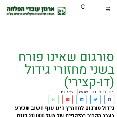
ארגון
ים ושירותים
רגום שאינו פורח
ים והכשרות
י מחזורי גידול
ת ועדכונים
-קצירי)
ותלם
ם:
דודי שמש
ישי קציר
אירועים
 סורגום לתחמיץ הינו ענף חשוב שנזרע
בעבר הקרוב בהיקפים של מעל 20,000 דונם