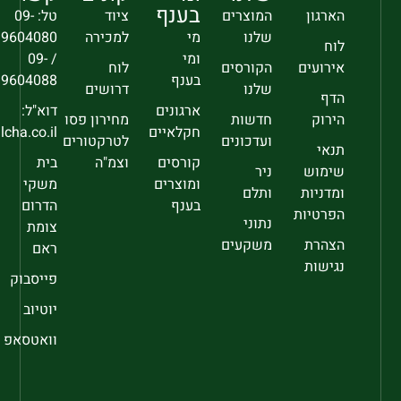
בענף
הארגון
המוצרים
ציוד
טל: 09-
שלנו
מי
למכירה
9604080
לוח
ומי
/ 09-
אירועים
הקורסים
לוח
בענף
9604088
שלנו
דרושים
הדף
ארגונים
דוא"ל:
הירוק
חדשות
מחירון פסו
חקלאיים
sec@falcha.co.il
ועדכונים
לטרקטורים
תנאי
קורסים
וצמ"ה
בית
שימוש
ניר
ומוצרים
משקי
ומדניות
ותלם
בענף
הדרום
הפרטיות
נתוני
צומת
הצהרת
משקעים
ראם
נגישות
פייסבוק
יוטיוב
וואטסאפ