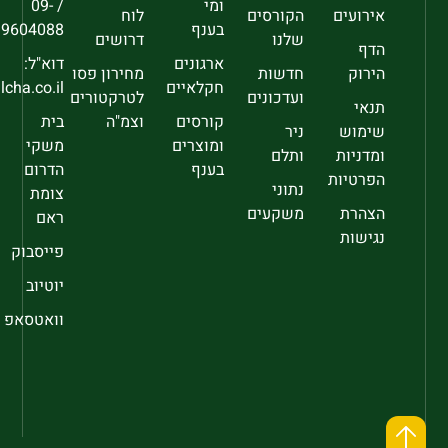
ומי
/ 09-
אירועים
הקורסים
לוח
בענף
9604088
שלנו
דרושים
הדף
ארגונים
דוא"ל:
הירוק
חדשות
מחירון פסו
חקלאיים
sec@falcha.co.il
ועדכונים
לטרקטורים
תנאי
קורסים
וצמ"ה
בית
שימוש
ניר
ומוצרים
משקי
ומדניות
ותלם
בענף
הדרום
הפרטיות
נתוני
צומת
הצהרת
משקעים
ראם
נגישות
פייסבוק
יוטיוב
וואטסאפ