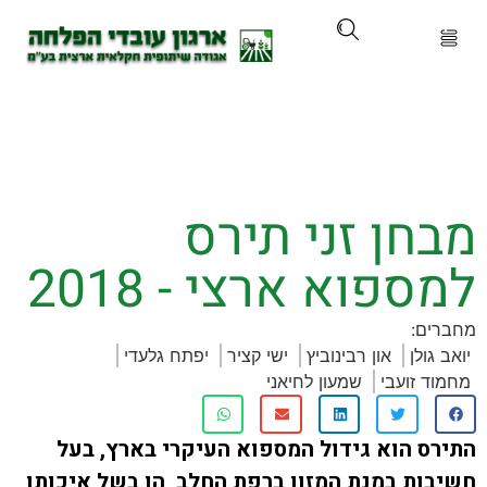
ארגון
ים ושירותים
ן זני תירס
ים והכשרות
פוא ארצי - 2018
ת ועדכונים
:
לן
און רבינוביץ
ישי קציר
יפתח גלעדי
ותלם
זועבי
שמעון לחיאני
אירועים
 הוא גידול המספוא העיקרי בארץ, בעל
ת במנת המזון ברפת החלב, הן בשל איכותו