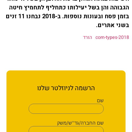
ת קשר
ה והן בשל יעילותו כתחליף לתחמיץ חיטה
בזמן פסח ובעונות נוספות. ב-2018 נבחנו 11 זנים
ון ארגון עובדי הפלחה
אתרים.
הירוק
corn-type
הורד
הרשמה לניוזלטר שלנו
שם
שם החברה/גד''ש/משק