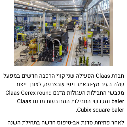
ת קשר
ון ארגון עובדי הפלחה
הירוק
חברת Claas הפעילה שני קווי הרכבה חדשים במפעל
עיר מץ-ובאתר ויפי שבצרפת, לצורך ייצור
מכבשי החבילות העגולות מדגם Claas Cerex round
baler ומכבשי החבילות המרובעות מדגם Claas
Cubix square b
פתיחת סדנת אב-טיפוס חדשה בתחילת השנה