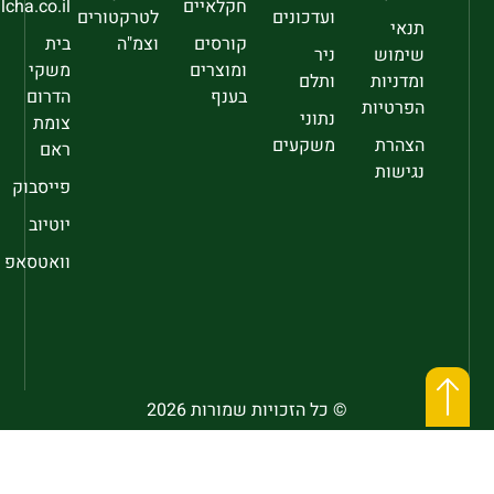
חקלאיים
sec@falcha.co.il
ועדכונים
לטרקטורים
תנאי
קורסים
וצמ"ה
בית
שימוש
ניר
ומוצרים
משקי
ומדניות
ותלם
בענף
הדרום
הפרטיות
נתוני
צומת
הצהרת
משקעים
ראם
נגישות
פייסבוק
יוטיוב
וואטסאפ
© כל הזכויות שמורות 2026