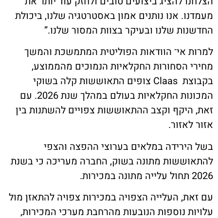
ו להציג ביצועים טובים ולחזק עוד יותר את
ו. אנו נותנים אמון באסטרטגיה שלנו, ביכולת
ות שלנו ובעיקר בצוות המסור שלנו.”
 אי־ הוודאות הפוליטית המתמשכת והמשך
 הסחורות החקלאיות הנמוכים מהממוצע,
בקבוצת Claas צופים התאוששות קלה בשוקי
המכונות החקלאיות בעולם במהלך שנת 2026. עם
היקף וקצב ההתאוששות צפויים להשתנות בין
אזור.
ירידה במלאים בערוצי ההפצה והצפי
ששות מתונה בשוק, החברה מעריכה כי בשנת
ת, העלייה הצפויה במכירות צפויה להתאזן מול
ת נוספות הנובעות מהרחבת מערכי המכירות,