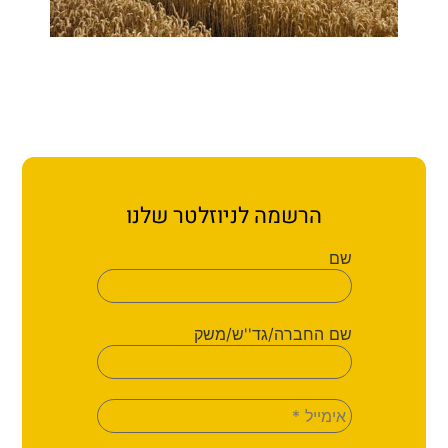
הרשמה לניוזלטר שלנו
שם
שם החברה/גד''ש/משק