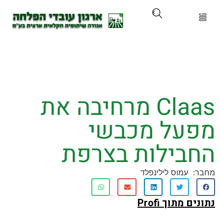
ארגון
ים ושירותים
Claas מרחיבה את
ים והכשרות
על מכבשי
ת ועדכונים
בילות בצרפת
ותלם
עמוס לילינפלד
אירועים
ם מתוך
Profi