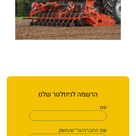
הרשמה לניוזלטר שלנו
שם
שם החברה/גד''ש/משק