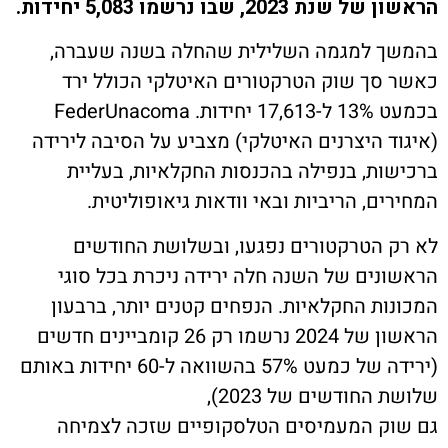
ת קשר
 2023, שבו נרשמו 5,083 יחידות.
 למגמה השלילית שהחלה בשנה שעברה,
ון ארגון עובדי הפלחה
סך שוק הטרקטורים האיטלקי הכולל ירד
בכמעט 13% ל-17,613 יחידות. FederUnacoma
הירוק
ד היצרנים האיטלקי) מצביע על הסיבה לירידה
ות, בנפילה בהכנסות החקלאיות, בעליית
ם, הריביות ובאי וודאות גיאופוליטית.
 הטרקטורים נפגעו, ובשלושת החודשים
נים של השנה חלה ירידה ניכרת בכל סוגי
ות החקלאיות. הנפחים קטנים יותר, ברבעון
הראשון של 2024 נרשמו רק 26 קומביינים חדשים
(ירידה של כמעט 57% בהשוואה ל-60 יחידות באותם
החודשים של 2023),
ק המעמיסים הטלסקופיים שזכה לצמיחה