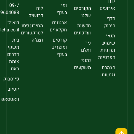
לוח
ומי
/ 09-
אירועים
הקורסים
לוח
בענף
9604088
שלנו
דרושים
הדף
ארגונים
דוא"ל:
הירוק
חדשות
מחירון פסו
חקלאיים
sec@falcha.co.il
ועדכונים
לטרקטורים
תנאי
קורסים
וצמ"ה
בית
שימוש
ניר
ומוצרים
משקי
ומדניות
ותלם
בענף
הדרום
הפרטיות
נתוני
צומת
הצהרת
משקעים
ראם
נגישות
פייסבוק
יוטיוב
וואטסאפ