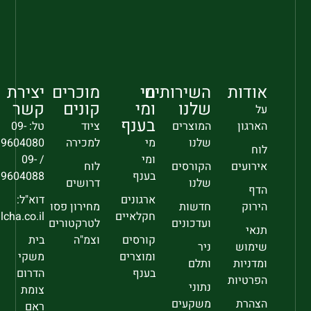
אודות
השירותים
מי
מוכרים
יצירת
שלנו
ומי
קונים
קשר
על
בענף
הארגון
המוצרים
ציוד
טל: 09-
שלנו
מי
למכירה
9604080
לוח
ומי
/ 09-
אירועים
הקורסים
לוח
בענף
9604088
שלנו
דרושים
הדף
ארגונים
דוא"ל:
הירוק
חדשות
מחירון פסו
חקלאיים
sec@falcha.co.il
ועדכונים
לטרקטורים
תנאי
קורסים
וצמ"ה
בית
שימוש
ניר
ומוצרים
משקי
ומדניות
ותלם
בענף
הדרום
הפרטיות
נתוני
צומת
הצהרת
משקעים
ראם