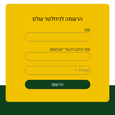
הרשמה לניוזלטר שלנו
שם
שם החברה/גד''ש/משק