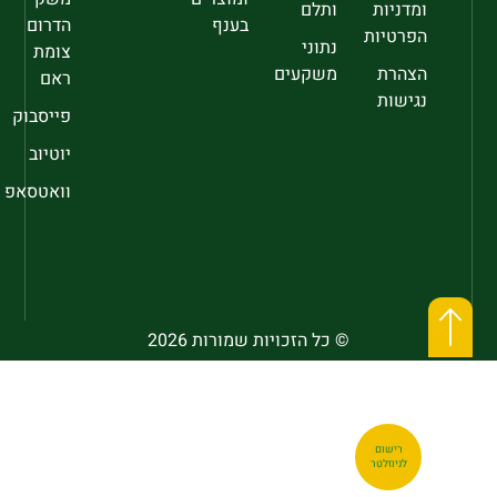
ומדניות
ותלם
בענף
הדרום
הפרטיות
נתוני
צומת
הצהרת
משקעים
ראם
נגישות
פייסבוק
יוטיוב
וואטסאפ
© כל הזכויות שמורות 2026
רישום
לניוזלטר