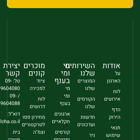
אודות
השירותים
מי
מוכרים
יצירת
שלנו
ומי
קונים
קשר
על
בענף
הארגון
המוצרים
ציוד
טל: 09-
שלנו
מי
למכירה
9604080
לוח
ומי
/ 09-
אירועים
הקורסים
לוח
בענף
9604088
שלנו
דרושים
הדף
ארגונים
דוא"ל:
הירוק
חדשות
מחירון פסו
חקלאיים
sec@falcha.co.il
ועדכונים
לטרקטורים
תנאי
קורסים
וצמ"ה
בית
שימוש
ניר
ומוצרים
משקי