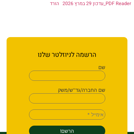
ן 29 במרץ 2026
הורד
הרשמה לניוזלטר שלנו
שם
שם החברה/גד''ש/משק