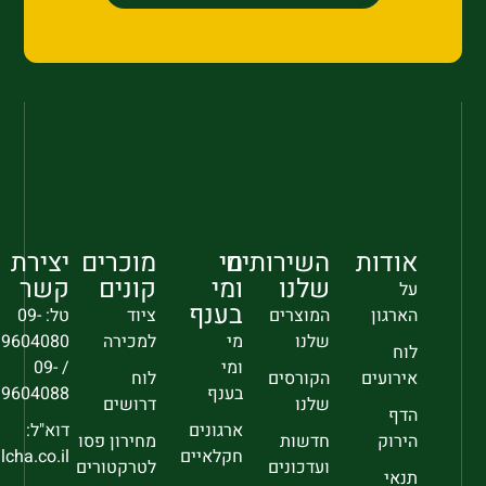
אודות
השירותים
מי
מוכרים
יצירת
שלנו
ומי
קונים
קשר
על
בענף
הארגון
המוצרים
ציוד
טל: 09-
שלנו
מי
למכירה
9604080
לוח
ומי
/ 09-
אירועים
הקורסים
לוח
בענף
9604088
שלנו
דרושים
הדף
ארגונים
דוא"ל:
הירוק
חדשות
מחירון פסו
חקלאיים
sec@falcha.co.il
ועדכונים
לטרקטורים
תנאי