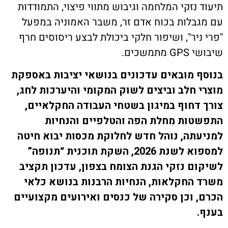
ת קשר
 נזקי המלחמה וגיבוש מתווי פיצוי, התמודדות
בלות בכוח אדם זר, משבר האמוניה במפעל
ון ארגון עובדי הפלחה
ניר", ושיפור חלקי ביכולת לבצע ריסוסים חרף
משכים.
הירוק
 מובאים עדכונים בנושאי יציבות באספקת
 חלב וביצים לשוק המקומי והיערכות לחג,
דחוף במיגון בשטחי העבודה החקלאיים,
ות מחלת הפה והטלפיים והנחיות
תה, נוהל חדש לחלוקת מכסות יבוא חיטה
למספוא לשנת 2026, השקת תוכנית “תנופה”
ם נזקי הגנת הצומח בצפון, עדכון תקציב
החקלאות, הנחיות הרבנות בנושא כלאי
 וכן סקירה של כנסים ואירועים מקצועיים