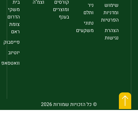
קורסים
וצמ"ה
בית
שימוש
ניר
ומוצרים
משקי
ומדניות
ותלם
בענף
הדרום
הפרטיות
נתוני
צומת
הצהרת
משקעים
ראם
נגישות
פייסבוק
יוטיוב
וואטסאפ
© כל הזכויות שמורות 2026