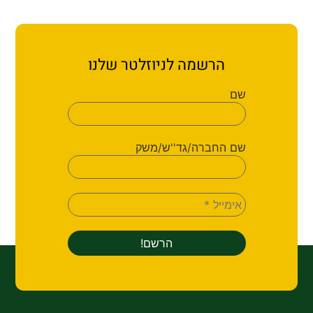
הרשמה לניוזלטר שלנו
שם
שם החברה/גד''ש/משק