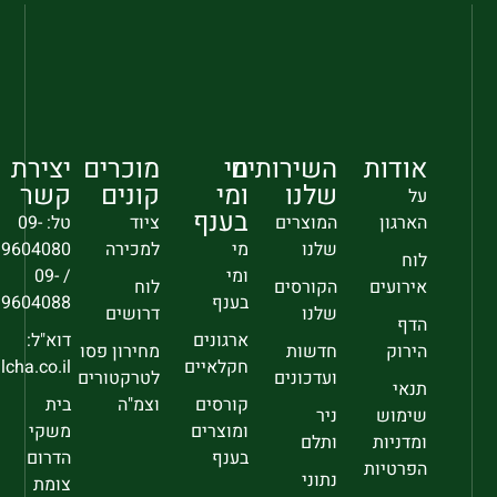
אודות
השירותים
מי
מוכרים
יצירת
שלנו
ומי
קונים
קשר
על
בענף
הארגון
המוצרים
ציוד
טל: 09-
שלנו
מי
למכירה
9604080
לוח
ומי
/ 09-
אירועים
הקורסים
לוח
בענף
9604088
שלנו
דרושים
הדף
ארגונים
דוא"ל:
הירוק
חדשות
מחירון פסו
חקלאיים
sec@falcha.co.il
ועדכונים
לטרקטורים
תנאי
קורסים
וצמ"ה
בית
שימוש
ניר
ומוצרים
משקי
ומדניות
ותלם
בענף
הדרום
הפרטיות
נתוני
צומת