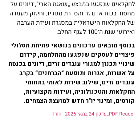
ת קשר
ים שנפגעו במבצע „שאגת הארי”, דיונים על
 בכוח אדם זר והסדרת מגוריו, וחיזוק מעמדה
ון ארגון עובדי הפלחה
קלאות הישראלית במסגרת ועידת הערבה
ת ה־100 לענף החלב.
הירוק
 מובאים עדכונים בנושאי פתיחת מסלולי
ים לעסקים שנפגעו מהמלחמה, קידום
י תכנון למגורי עובדים זרים, דיונים בכנסת
רות, אגרות ותופעת “הברחנים” בקרב
ם זרים, שילוב שירות לאומי בתחומי
ות והטכנולוגיה, ועידות מקצועיות,
ם, ומינוי יו"ר חדש למועצת הצמחים.
ן 24 במאי 2026
הורד