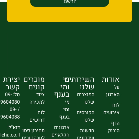
אודות
השירותים
מי
מוכרים
יצירת
שלנו
ומי
קונים
קשר
על
בענף
הארגון
המוצרים
ציוד
טל: 09-
שלנו
מי
למכירה
9604080
לוח
ומי
/ 09-
אירועים
הקורסים
לוח
בענף
9604088
שלנו
דרושים
הדף
ארגונים
דוא"ל:
הירוק
חדשות
מחירון פסו
חקלאיים
sec@falcha.co.il
ועדכונים
לטרקטורים