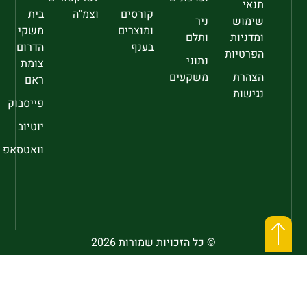
תנאי
קורסים
וצמ"ה
בית
שימוש
ניר
ומוצרים
משקי
ומדניות
ותלם
בענף
הדרום
הפרטיות
נתוני
צומת
הצהרת
משקעים
ראם
נגישות
פייסבוק
יוטיוב
וואטסאפ
© כל הזכויות שמורות 2026