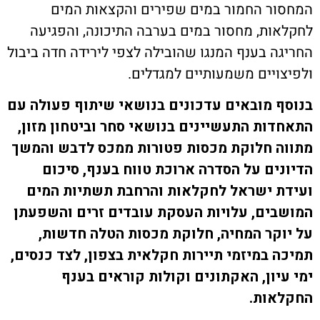
ת קשר
ר החמור במים שפירים והקצאות המים
ות, מחסור במים בערבה התיכונה, והפגיעה
ון ארגון עובדי הפלחה
ה בענף המנגו שהובילה לצפי לירידה חדה ביבול
ויים משמעותיים למגדלים.
הירוק
 מובאים עדכונים בנושאי שיתוף פעולה עם
ות התעשיינים בנושאי סחר וביטחון מזון,
 חלוקת מכסות פטורות ממכס לדבש והמשך
ים על הסדרה ארוכת טווח בענף, סיכום
 ישראל לחקלאות והרחבת תשתיות המים
ים, עלויות העסקת עובדים זרים והשפעתן
קר המחיה, חלוקת מכסות הטלה חדשות,
 במיזמי תיירות חקלאית בצפון, לצד כנסים,
יון, האקתונים וקולות קוראים בענף
אות.