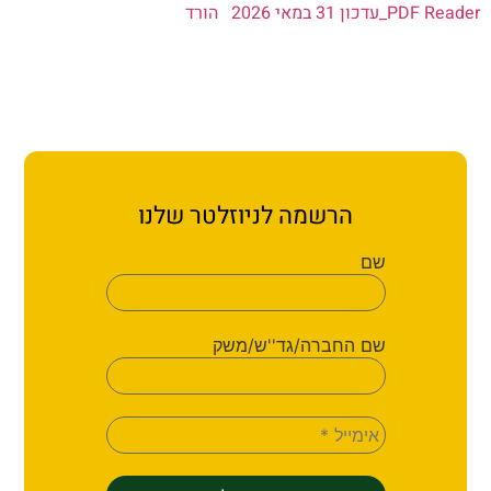
ן 31 במאי 2026
הורד
הרשמה לניוזלטר שלנו
שם
שם החברה/גד''ש/משק