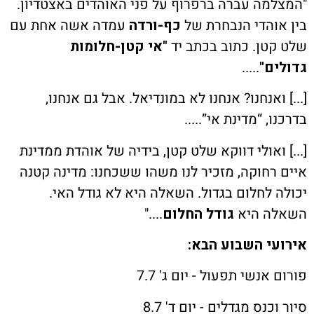
ת קשר
מה עברה ברפרוף על פני האוהדים באצטדיון.
והדי הנבחרת של
כף-ורדה
עמדה אשה אחת עם
ון ארגון עובדי הפלחה
טן. כתוב בכתב יד
"אי קטן-חלומות
ם"
.....
הירוק
ואנחנו? אנחנו לא במונדיאל. אבל גם אנחנו,
, “מדינת אי”.....
ואולי דווקא שלט קטן, בידיה של אוהדת ממדינת
רחוקה, מזכיר לנו משהו ששכחנו: מדינה קטנה
 לחלום בגדול. השאלה היא לא גודל האי.
ה היא
גודל החלום
...."
י השבוע הבא:
אנשי תפעול - יום ג' 7.7
נס מגדלים - יום ד' 8.7