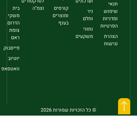
ועדכונים
לטרקטורים
תנאי
קורסים
וצמ"ה
בית
שימוש
ניר
ומוצרים
משקי
ומדניות
ותלם
בענף
הדרום
הפרטיות
נתוני
צומת
הצהרת
משקעים
ראם
נגישות
פייסבוק
יוטיוב
וואטסאפ
© כל הזכויות שמורות 2026