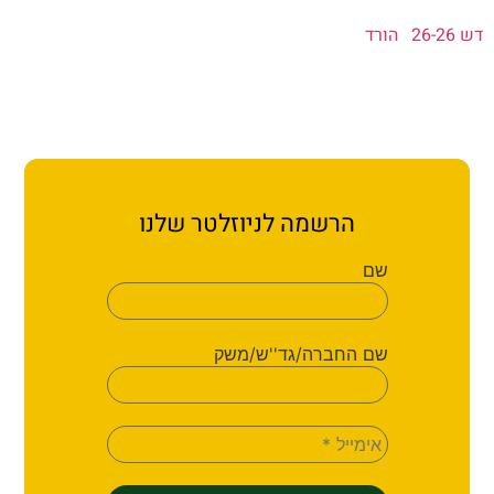
הורד
הרשמה לניוזלטר שלנו
שם
שם החברה/גד''ש/משק