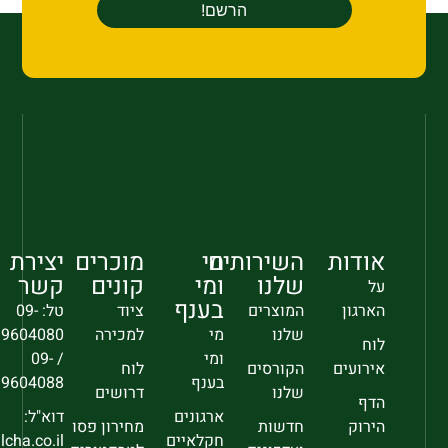
אודות
השירותים
מי
מוכרים
יצירת
שלנו
ומי
קונים
קשר
על
בענף
הארגון
המוצרים
ציוד
טל: 09-
שלנו
מי
למכירה
9604080
לוח
ומי
/ 09-
אירועים
הקורסים
לוח
בענף
9604088
שלנו
דרושים
הדף
ארגונים
דוא"ל:
הירוק
חדשות
מחירון פסו
חקלאיים
sec@falcha.co.il