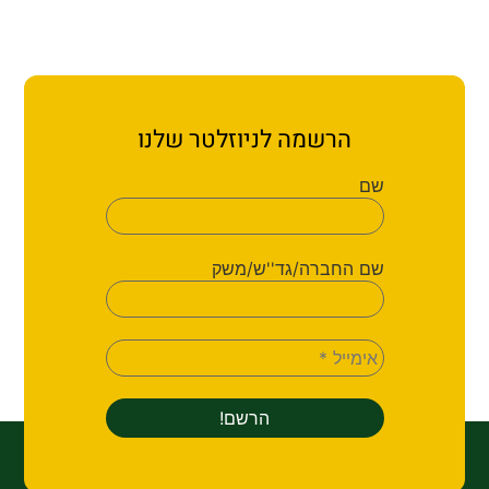
הרשמה לניוזלטר שלנו
שם
שם החברה/גד''ש/משק