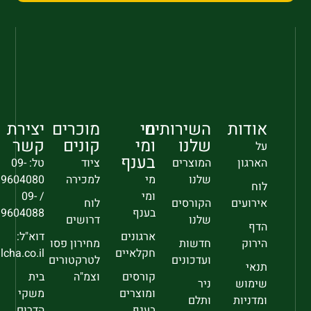
אודות
השירותים
מי
מוכרים
יצירת
שלנו
ומי
קונים
קשר
על
בענף
הארגון
המוצרים
ציוד
טל: 09-
שלנו
מי
למכירה
9604080
לוח
ומי
/ 09-
אירועים
הקורסים
לוח
בענף
9604088
שלנו
דרושים
הדף
ארגונים
דוא"ל:
הירוק
חדשות
מחירון פסו
חקלאיים
sec@falcha.co.il
ועדכונים
לטרקטורים
תנאי
קורסים
וצמ"ה
בית
שימוש
ניר
ומוצרים
משקי
ומדניות
ותלם
בענף
הדרום