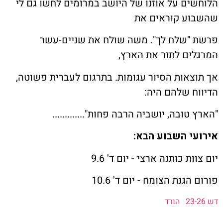
ת קשר
ים על אוזנו של היושב במרומים לחשו גם לי
ע קוראים את
ון ארגון עובדי הפלחה
"שלח לך". משה שולח את שניים-עשר
ים לתור את הארץ,
הירוק
צאות הסיור עגומות. בתרגום לעברית פשוטה,
ח שלהם היה:
טובה, יושביה הרבה פחות".............
י השבוע הבא:
ת כותנה ארצי - יום ד' 9.6
הגנת הצומח - יום ד' 10.6
הורד