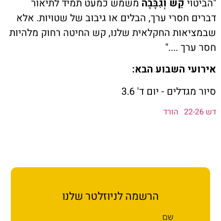
ת קשר
וי
קַשׁ וְגִבָּבָה
משמש כמעט תמיד לתיאור
 חסרי ערך, הבלים או גיבוב של שטויות. אלא
ון ארגון עובדי הפלחה
אות החקלאית שלנו, קש החיטה רחוק מלהיות
ך ...."
הירוק
י השבוע הבא:
דלים - יום ד' 3.6
הורד
הרשמה לניוזלטר שלנו
שם