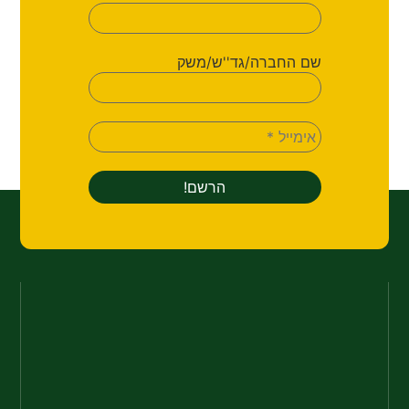
שם החברה/גד''ש/משק