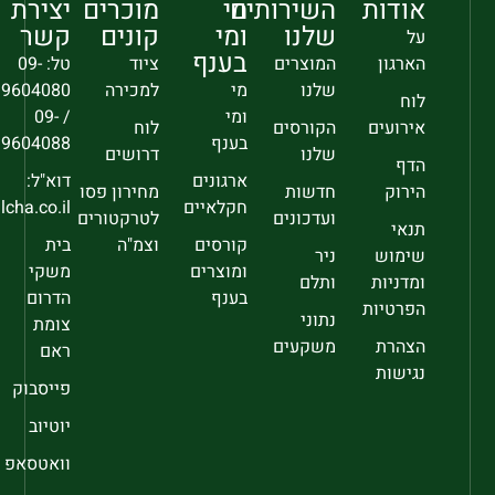
אודות
השירותים
מי
מוכרים
יצירת
שלנו
ומי
קונים
קשר
על
בענף
הארגון
המוצרים
ציוד
טל: 09-
שלנו
מי
למכירה
9604080
לוח
ומי
/ 09-
אירועים
הקורסים
לוח
בענף
9604088
שלנו
דרושים
הדף
ארגונים
דוא"ל:
הירוק
חדשות
מחירון פסו
חקלאיים
sec@falcha.co.il
ועדכונים
לטרקטורים
תנאי
קורסים
וצמ"ה
בית
שימוש
ניר
ומוצרים
משקי
ומדניות
ותלם
בענף
הדרום
הפרטיות
נתוני
צומת
הצהרת
משקעים
ראם
נגישות
פייסבוק
יוטיוב
וואטסאפ