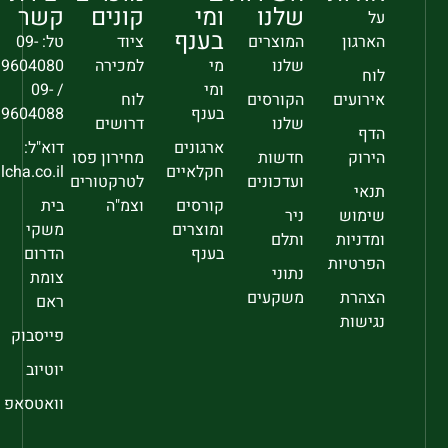
שלנו
ומי
קונים
קשר
על
בענף
הארגון
המוצרים
ציוד
טל: 09-
שלנו
מי
למכירה
9604080
לוח
ומי
/ 09-
אירועים
הקורסים
לוח
בענף
9604088
שלנו
דרושים
הדף
ארגונים
דוא"ל:
הירוק
חדשות
מחירון פסו
חקלאיים
sec@falcha.co.il
ועדכונים
לטרקטורים
תנאי
קורסים
וצמ"ה
בית
שימוש
ניר
ומוצרים
משקי
ומדניות
ותלם
בענף
הדרום
הפרטיות
נתוני
צומת
הצהרת
משקעים
ראם
נגישות
פייסבוק
יוטיוב
וואטסאפ