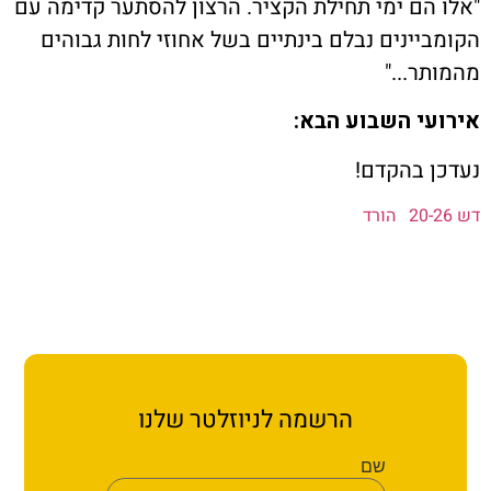
ת קשר
הם ימי תחילת הקציר. הרצון להסתער קדימה עם
יינים נבלם בינתיים בשל אחוזי לחות גבוהים
ון ארגון עובדי הפלחה
ר..."
י השבוע הבא:
הירוק
 בהקדם!
הורד
הרשמה לניוזלטר שלנו
שם