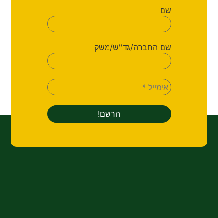
שם
שם החברה/גד''ש/משק