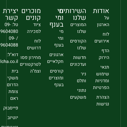
אודות
השירותים
מי
מוכרים
יצירת
שלנו
ומי
קונים
קשר
על
בענף
הארגון
המוצרים
ציוד
טל: 09-
שלנו
מי
למכירה
9604080
לוח
ומי
/ 09-
אירועים
הקורסים
לוח
בענף
9604088
שלנו
דרושים
הדף
ארגונים
דוא"ל:
הירוק
חדשות
מחירון פסו
חקלאיים
sec@falcha.co.il
ועדכונים
לטרקטורים
תנאי
קורסים
וצמ"ה
בית
שימוש
ניר
ומוצרים
משקי
ומדניות
ותלם
בענף
הדרום
הפרטיות
נתוני
צומת
הצהרת
משקעים
ראם
נגישות
פייסבוק
יוטיוב