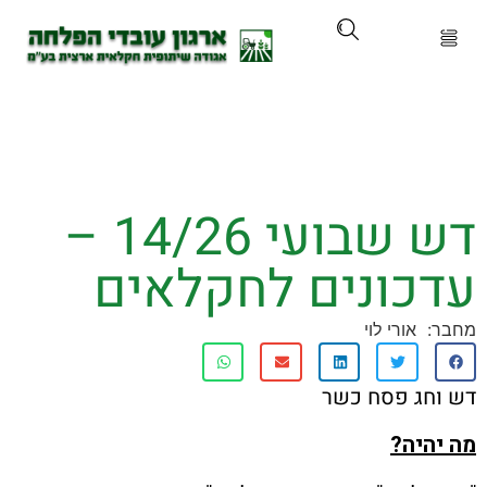
ארגון
ים ושירותים
דש שבועי 14/26 –
ים והכשרות
כונים לחקלאים
ת ועדכונים
אורי לוי
ותלם
ג פסח כשר
אירועים
יה?