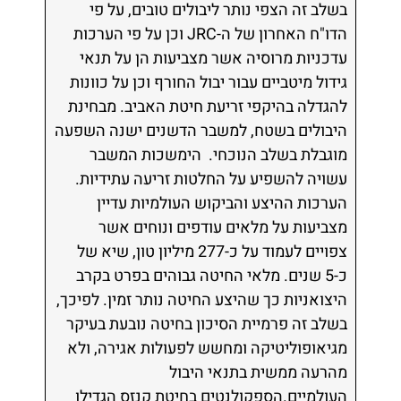
בשלב זה הצפי נותר ליבולים טובים, על פי
הדו"ח האחרון של ה-JRC וכן על פי הערכות
עדכניות מרוסיה אשר מצביעות הן על תנאי
גידול מיטביים עבור יבול החורף וכן על כוונות
להגדלה בהיקפי זריעת חיטת האביב. מבחינת
היבולים בשטח, למשבר הדשנים ישנה השפעה
מוגבלת בשלב הנוכחי. הימשכות המשבר
עשויה להשפיע על החלטות זריעה עתידיות.
הערכות ההיצע והביקוש העולמיות עדיין
מצביעות על מלאים עודפים ונוחים אשר
צפויים לעמוד על כ-277 מיליון טון, שיא של
כ-5 שנים. מלאי החיטה גבוהים בפרט בקרב
היצואניות כך שהיצע החיטה נותר זמין. לפיכך,
בשלב זה פרמיית הסיכון בחיטה נובעת בעיקר
מגיאופוליטיקה ומחשש לפעולות אגירה, ולא
מהרעה ממשית בתנאי היבול
העולמיים.הספקולנטים בחיטת קנזס הגדילו