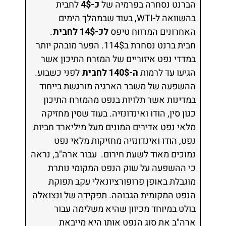
הברנט נסחרה בפרמיה של
כ-4$
לחבית
בהשוואה ל-WTI, בעוד שבמהלך הימים
האחרונים המרווח טיפס
לכ-14$ לחבית
.
חבית ברנט נסחרת ב114$. הפער מובהק יותר
במדדי נפט איזוריים של המזרח התיכון אשר
הגיעו עד לרמות
ה-140$ לחבית
לפני כשבוע.
ההשפעה של משבר הארגיה מורגשת בייחוד
במדינות אשר תלויות בנפט מהמזרח התיכון
כגון סין, הודו ואינדונזיה. בעוד שסין מחזיקה
מלאי נפט אדירים המונים מעל מיליארד חביות
נפט, הודו ואינדונזיה מחזיקות מלאי נפט
נמוכים מאוד לשעת חירום. עבור ארה"ב, נראה
כי ההשפעה על שוק הנפט המקומי נותרת
מוגבלת באופן פרופורציונאלי עקב תפוקת
הנפט המקומית הגבוהה. תפקידה של ונצואלה
בולט במיוחד מכיוון שהיא משלימה עבור
ארה"ב את סוג הנפט אותו היא מייבאת