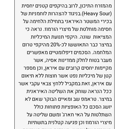
מהמזרח התיכון, לרוב בהיקפים קטנים יחסית
(Heavy Sour).בניגוד להצהרות לוחמניות של
בכירי המשטר האיראני בתחילת הלחימה על
חסימה מוחלטת של מיצרי הורמוז. נראה כי
המציאות שונה. היקפי תנועת המיכליות
במיצר כבר התאוששו לכ-20% מהיקפי טרום
המלחמה. הסכמים דיפלומטיים מאפשרים
מעבר בטוח לחלק ממדינות אסיה, אשר
מקיימות יחסים קרובים עם איראן, וכן מספר
קטן של מיכליות נפט אשר חוצות ללא תיאום
עם איראן, זאת במקביל ללחץ צבאי עקבי אשר
ככל הנראה שוחק את השליטה האיראנית
במיצר. טראמפ שב ומאיים הבוקר שאם לא
יושג הסכם כל האופציות פתוחות כולל
השתלטות על האי חארג' ומשם שליטה על
מיצרי הורמוז וכן פגיעה קטלנית בתשתיות