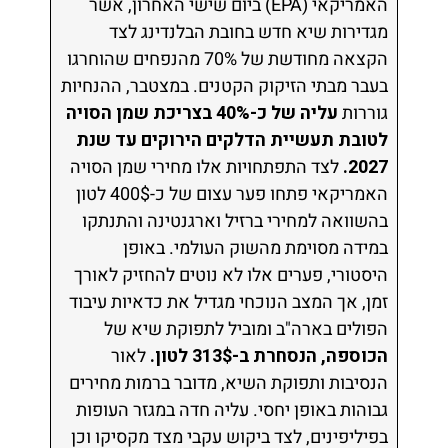
האמריקאי (EPA) ביום שישי האחרון, אשר
מגדירות שיא חדש בחובת הבלנדינג לצד
הקצאה מחודשת של 70% מהנפחים שהוחרגו
בעבר מבתי הזיקוק הקטנים. במצטבר, ההנחיות
גוררות
עליה של כ-40% בצריכת שמן הסויה
לטובת תעשיית הדלקים הירוקים עד שנת
2027.
לצד התפתחויות אלו מחירי שמן הסויה
האמריקאי פתחו פער עצום של כ-400$ לטון
בהשוואה למחירי ברזיל וארגנטינה והתנתקו
במידה מסוימת מהשוק העולמי. באופן
היסטורי, פערים אלו לא נוטים להחזיק לאורך
זמן, אך המצב הנוכחי מגדיל את כדאיות עיבוד
הפולים בארה"ב ומוביל לתפוקת שיא של
הכוספה, הנסחרת ב-313$ לטון.
לאור
הנסיבות ותפוקת השיא, מדובר ברמות מחירים
גבוהות באופן יחסי. עליה חדה במגזר העופות
בפיליפינים, לצד ביקוש עקבי מצד מקסיקו וכן