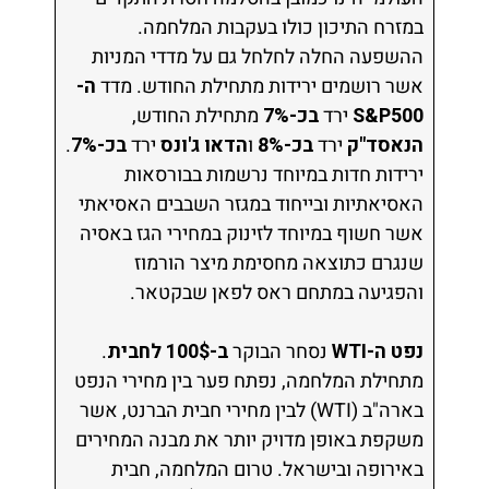
במזרח התיכון כולו בעקבות המלחמה.
ההשפעה החלה לחלחל גם על מדדי המניות
אשר רושמים ירידות מתחילת החודש. מדד
ה-
S&P500
ירד
בכ-7%
מתחילת החודש,
הנאסד"ק
ירד
בכ-8%
ו
הדאו ג'ונס
ירד
בכ-7%
.
ירידות חדות במיוחד נרשמות בבורסאות
האסיאתיות ובייחוד במגזר השבבים האסיאתי
אשר חשוף במיוחד לזינוק במחירי הגז באסיה
שנגרם כתוצאה מחסימת מיצר הורמוז
והפגיעה במתחם ראס לפאן שבקטאר.
נפט ה-WTI
נסחר הבוקר
ב-100$ לחבית
.
מתחילת המלחמה, נפתח פער בין מחירי הנפט
בארה"ב (WTI) לבין מחירי חבית הברנט, אשר
משקפת באופן מדויק יותר את מבנה המחירים
באירופה ובישראל. טרום המלחמה, חבית