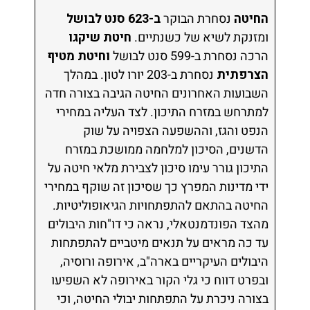
החיטה
נסחרת הבוקר
ב-623 סנט לבושל
ומזנקת לשיא של כשנתיים.
חיטת שיקגו
הרכה נסחרת ב-599 סנט לבושל
וחיטת מטיף
הצרפתית
נסחרת ב-203 יורו לטון. במהלך
השבועות האחרונים החיטה הגיבה בצורה חדה
למתרחש במזרח התיכון. לצד העליה במחירי
הנפט והגז, וההשפעה הצפויה על שוק
הדשנים, הסיכון למלחמה ממושכת במזרח
התיכון גורר עימו סיכון לצבירת מלאי חיטה על
ידי מדינות המפרץ כך שסיכון זה שוקף במחירי
החיטה בהתאם להתפתחויות הגיאופוליטיות.
מהצד הפונדמנטאלי, נראה כי דו"חות היבולים
עד כה מראים על תנאים מיטביים להתפתחות
היבולים העיקריים בארה"ב, אירופה ורוסיה,
ובפרט דווח כי גלי הקור באירופה לא השפיעו
בצורה ניכרת על התפתחות יבולי החיטה, וכי