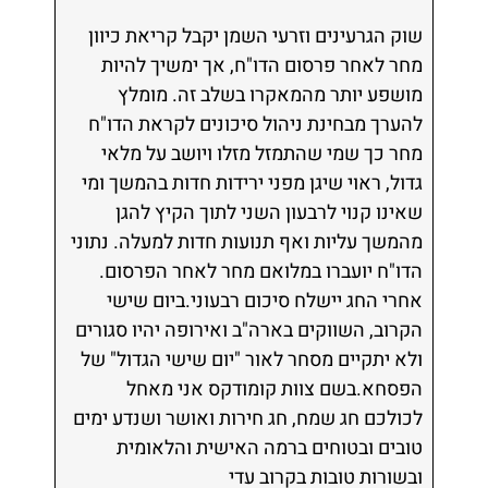
שוק הגרעינים וזרעי השמן יקבל קריאת כיוון
מחר לאחר פרסום הדו"ח, אך ימשיך להיות
מושפע יותר מהמאקרו בשלב זה. מומלץ
להערך מבחינת ניהול סיכונים לקראת הדו"ח
מחר כך שמי שהתמזל מזלו ויושב על מלאי
גדול, ראוי שיגן מפני ירידות חדות בהמשך ומי
שאינו קנוי לרבעון השני לתוך הקיץ להגן
מהמשך עליות ואף תנועות חדות למעלה. נתוני
הדו"ח יועברו במלואם מחר לאחר הפרסום.
אחרי החג יישלח סיכום רבעוני.ביום שישי
הקרוב, השווקים בארה"ב ואירופה יהיו סגורים
ולא יתקיים מסחר לאור "יום שישי הגדול" של
הפסחא.בשם צוות קומודקס אני מאחל
לכולכם חג שמח, חג חירות ואושר ושנדע ימים
טובים ובטוחים ברמה האישית והלאומית
ובשורות טובות בקרוב עדי