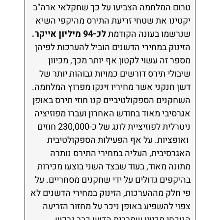
טרום המלחמה הצביעו על כך שחקלאי ארה"ב
יקטינו את שטחי זריעת התירס מהיקפי השיא
שנרשמו בעונה הקודמת
לכ-94 מיליון אייקר.
הזינוק במחירי הדשנים הוביל להערכות לפיהן
מספר זה עשוי לקטון אף יותר מכך, מכיוון
שיבולי תירס דורשים כמויות גבוהות יותר של
דשן חנקני אשר מחיריו זינקו מפרוץ המלחמה.
השחקנים הספקולטיביים קנו חוזי תירס באופן
אגרסיבי מאוד בחודש האחרון ועברו מפוזיציה
ניטרלית לפוזיציית לונג של כ-230,000 חוזים
ואופציות. על אף הפעילות הספקולטיבית
האגרסיבית, העליה במחירי התירס נותרה
מתונה מאוד, בעוד שבצד השני בוצעו מכירות
בהיקפים גדולים על ידי שחקנים מסחריים. על
פי חלק מההערכות, הזינוק במחירי הדשנים לא
צפוי להשפיע באופן ניכר על מחזור הזריעה
הנוכחי מכיוון שמרבית הדשן כבר נרכש