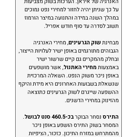
האנרגיה של איראן. הערכות בשוק מצביעות
על כך שניתן יהיה לחזור למחירי נפט נמוכים
במהלך השנה במידה והתנועה במיצר הורמוז
תשוב לסדרה עד סוף חודש אפריל.
מבחינת
שוק הגרעינים
, מחירי האנרגיה
הגבוהים מתורגמים באופן ישיר לעלויות הייצור,
ובחלק מהמקרים גם קיים שרשור ישיר
באמצעות
מחירי האתנול
, אשר מושפעים
באופן ניכר משוק הנפט. השאלה המרכזית
שנשאלת בשבועות האחרונים היא מידת והיקף
ההשפעה שייגרם לשוק הגרעינים כתוצאה
מהזינוק במחירי הדשנים.
התירס
נסחר הבוקר
בכ-460.5 סנט לבושל
.
המסחר בשוק התירס הושפע באופן ניכר
מהמתרחש במזרח התיכון. כזכור, הציפיות