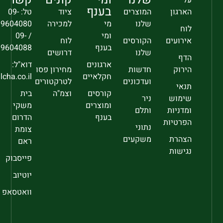
בענף
הארגון
המוצרים
ציוד
טל: 09-
שלנו
מי
למכירה
9604080
לוח
ומי
/ 09-
אירועים
הקורסים
לוח
בענף
9604088
שלנו
דרושים
הדף
ארגונים
דוא"ל:
הירוק
חדשות
מחירון פסו
חקלאיים
sec@falcha.co.il
ועדכונים
לטרקטורים
תנאי
קורסים
וצמ"ה
בית
שימוש
ניר
ומוצרים
משקי
ומדניות
ותלם
בענף
הדרום
הפרטיות
נתוני
צומת
הצהרת
משקעים
ראם
נגישות
פייסבוק
יוטיוב
וואטסאפ