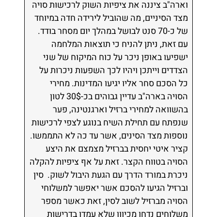
וארה"ב ציננה את ציפיות השוק לרכישות סויה
מצד הסיניים, מה שהוביל לירידה חדה במיוחד
של כ-70 סנט לבושל במהלך יום מסחר בודד.
עם זאת, ניתן להניח כי תוצאות המלחמה
ישפיעו באופן ניכר על כוח המיקוח של שני
הצדדים וייתכן ויהיו לכך השפעות ניכרות על
כל הסכם סחר אליו יגיעו המדינות. מחירי
הסויה בארה"ב עדיין גבוהים בכ-30$ לטון
בהשוואה למחירי ברזיל וארגנטינה, פער
שנפתח עם תחילת השיח בנוגע לצפי לרכישות
נוספות מצד הסינים, אשר עד כה לא התממשו.
קציר איטי יחסית בברזיל מצמצם את היצע
הסויה בטווח הקצר. זאת על אף ציפיות להקלה
ניכרת במורד הדרך עם הגעת היבול לשוק. סין
וברזיל הגיעו להסכם אשר יאפשר למשלוחי
הסויה מברזיל לשוב לסין, זאת כאשר מספר
משלוחים נדחו מכיוון שלא עמדו בדרישות