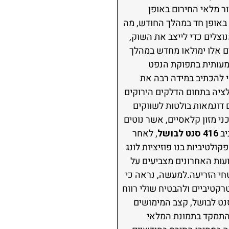
ר מלאי החירום באופן
ך באופן חד במהלך החודש, מה
ן שמלאי הנפט העולמיים מנוצלים כדי לייצב את השוק,
ם אלו ימולאו מחדש במהלך
 עלייה משמעותית בתפוקת הנפט
עשוי להכתיב במידה רבה את
ציה בתחום הדלקים הירוקים
 דוגמאות בולטות לשווקים
י מזון קלאסיים, אשר נוטים
יב
416 סנט לבושל
, לאחר
ות ספקולטיביות בנו פוזיציות לונג
עות האחרונים מצביעים על
חי הזריעה.למעשה, נראה כי
קטיביים ולהבטיח שולי רווח
, גם על אף העלייה במחירי הדשנים. לאחר שבירת רמות התמיכה הטכניות סביב 440 סנט לבושל, קצב המימושים
 להתמקד בתמונת המלאי