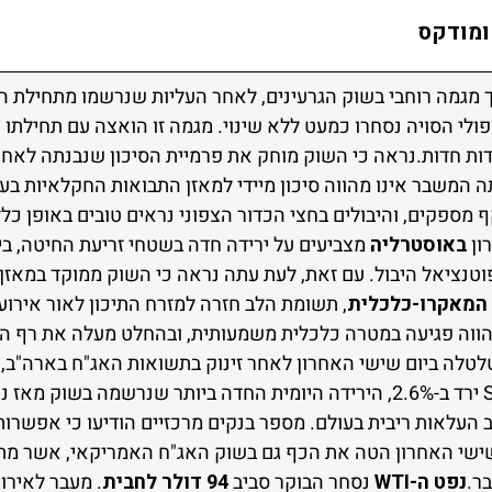
ומודקס
 מגמה רוחבי בשוק הגרעינים, לאחר העליות שנרשמו מתחילת הש
3.4%, החיטה ירדה בכ-5%, ופולי הסויה נסחרו כמעט ללא שינוי. מגמה זו הואצה עם 
ות חדות.נראה כי השוק מוחק את פרמיית הסיכון שנבנתה לאח
המשבר אינו מהווה סיכון מיידי למאזן התבואות החקלאיות בעו
ספקים, והיבולים בחצי הכדור הצפוני נראים טובים באופן כללי.
ון
באוסטרליה
מצביעים על ירידה חדה בשטחי זריעת החיטה, בין
וטנציאל היבול. עם זאת, לעת עתה נראה כי השוק ממוקד במאזן ה
המאקרו-כלכלית
, תשומת הלב חזרה למזרח התיכון לאור אירו
הווה פגיעה במטרה כלכלית משמעותית, ובהחלט מעלה את רף הס
טלטלה ביום שישי האחרון לאחר זינוק בתשואות האג"ח בארה"ב, 
העלאות ריבית בעולם. מספר בנקים מרכזיים הודיעו כי אפשרות 
שישי האחרון הטה את הכף גם בשוק האג"ח האמריקאי, אשר מת
ר.
נפט ה-WTI
נסחר הבוקר סביב
94 דולר לחבית
. מעבר לאירו