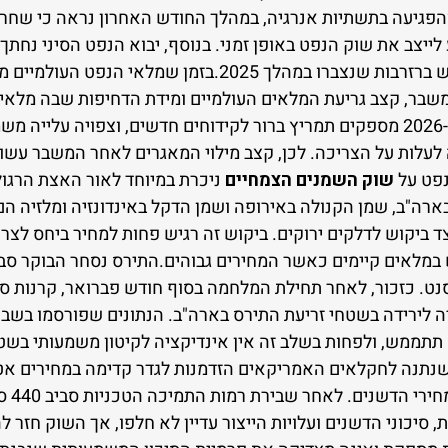
הפגיעה בתשתיות אנרגיה, במהלך החודש האחרון נראה כי שחרו
ע לייצב את שוק הנפט באופן זמני. בנוסף, יבוא הנפט הסיני נחת
שככל הנראה מצביע על שימוש ברזרבות שנצברו במהלך 2025.בזמ
שבר, קצב גריעת המלאים העולמיים ומידת הדחיפות שבה מלאי
2027. מחירי הנפט הגבוהים ב-2026 מספקים תמריץ ברור לקידוחים חדשים, וצפויה
2, אשר עשויה לעלות על הצריכה. לכן, קצב מילוי המאגרים לאחר המשבר 
נפט על
שוק השמנים הצמחיים
ניכרת במיוחד לאור האצת הרגול
רה"ב, שמן הקנולה באירופה ושמן הדקל באינדונזיה ומלזיה הם
ביקוש לדלקים ירוקים. ביקוש זה רגיש פחות למחיר ביחס לצרכנ
במלאים קיימים כאשר המחירים גבוהים.התירס נסחר הבוקר סב
רד מתחילת החודש בכ-30 סנט. כזכור, לאחר תחילת המלחמה בסוף חודש פברואר, קרנ
ה לירידה בשטחי זריעת התירס בארה"ב. הנתונים שפורסמו בשבו
 תתממש, ולפחות בשלב זה אין אינדיקציה לקיטון משמעותי בשט
 שנתנה לחקלאים האמריקאים הזדמנות לגדר קדימה במחירים אטר
מספקים
, סיכוני הדשנים ועלויות הייצור עדיין לא חלפו, אך השוק חזר