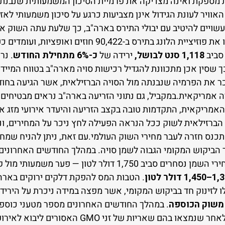
ת מספקת ואינה מצדיקה את פרמיית הסיכון המשמעותית שנבנתה
האוויר לעונת הגידול אינן מצביעות כרגע על סיכון משמעותי לאזו
 עשויים להיטיב עם יבולי התירס בארה"ב, כך שלעת עתה השוק אינ
סביב
1,118 סנט לבושל,
ירידה של
כ-6% מתחילת החודש
. נר
 שסין אכן מתכוונת להגדיל רכישות סויה מארה"ב בטווח המיידי
 ביבול הסויה האמריקאית, התקדמות טובה בקצב הזריעה והיעדר אירועי מז
ברזילאית לשוק ככל הנראה הפעילה לחץ ניכר על המחירים, ונ
נס חזרה לעבר מחירי השוק העולמי.עם זאת, ניתן להניח שמחי
ר הביקוש המקומי הגבוה לשמן סויה. במהלך החודשים האחרונים
עבר שינוי משמעותי, כאשר מחירי השמן נסחרים סביב 1,750 דולר
1, דולר לטון
. הטבות המס להפקת דלקים ירוקים בארה
 לזינוק חד בביקוש המקומי, אשר מפצה במידה ניכרת על הירידה
משוק הכוספה
. במהלך החודשים האחרונים מספר מטעני כוספת 
נדחו על ידי יבואנים אירופיים לאחר שנמצאו בהם שאר