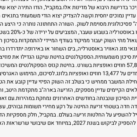
דיין נמוכים יחסית וקשה להצדיק יצוא הודי משמעותי בתנאים ה
 פסיכולוגית מסוימת לשוק. השורה התחתונה נותרה כי היצע החי
מספק.לאור הנתונים
שאול מתי השוק יעבור ממיקוד בעודף המיידי להתמקדות בסיכון הע
נאי מזג האוויר באוסטרליה, בים השחור או באירופה יתדרדרו ב
ואופציות, ועומדים כעת על 57,871 חוזים ואופציות בשורט. בחיטת קנזס הספקולנטי
ב-13,394 חוזים ואופציות, ועומדים על 13,477 חוזים ואופציות בלונג.לסיכום, המימ
לת המשבר ממחיש כי בשלב זה השוק הפיזי עדיין קובע את הטון
אים הקיימים עדיין מספקים, הזריעה בארה"ב מתקדמת היטב, והי
יית הסיכון שנבנתה בחודשים האחרונים נמחקת במהירות.עם זאת,
דה חדה בשטחי זריעת החיטה על רקע מחירי תשומות גבוהים, עשו
להשפיע על החלטות זריעה בעולם. במקביל, חלק מספקיות הד
במיוחד אם שיבושי שרשראות האספקה יימשכו.