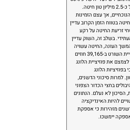
בצפי היבול במרוקו, ולצמצום ניכר בדרישת היבוא של מדינות אלו.במקביל, הודו התירה יצוא של כ-2.5 מיליון טון חיטה.
נוכחיים, אך עצם הזמינות
טה בטווח הזמן הקרוב עדיין
 שפורסמו באוסטרליה בשבוע שעבר, המצביעים על ירידה של כ-20% בשטחי זריעת החיטה על רקע
תידי. בשלב זה, השוק עדיין
המשך העונה, החיטה עשויה
להיות הראשונה להחזיר פרמיית סיכון משמעותית.הספקולנטים בחיטת שיקגו הגדילו את פוזיציית השורט ב-39,165 חוזים
ם המשיכו לצמצם את פוזיציית הלונג
וש האגרסיבי בפוזיציות הלונג
. למרות סיכוני הדשנים,
בולים בחצי הכדור הצפוני
 הסיכון לא נעלם. הנתונים
יים להיות האינדיקציה
שנים מזהירות כי אספקת