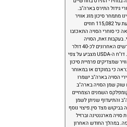
 במחירי התירס בחודשיים
רי גידול התירס בארה"ב.
ו מתמחר סיכון מזג אוויר
משמעותי.הספקולנטים צמצמו את פוזיציית הלונג בתירס ב-90,422 חוזים ואופציות, ועומדים כעת על 115,082 חוזים
אה כי סוחרי הסויה התאכזבו
. בעקבות זאת, הסויה
האמריקאית צמצמה באופן ניכר את הפרמיה שנבנתה מול הסויה הברזילאית, אשר הגיעה בחודשים האחרונים לכ-40 דולר
לטון ופגעה בביקוש הפיזי לסויה אמריקאית.במקביל, גם נתוני הזריעה בארה"ב נראים מבטיחים. דו"ח ה-USDA מצביע על צפי
ג אוויר שמצדיקים פרמיית סיכון
ראה כי במוקדם או במאוחר
רי הסויה בארה"ב ישמרו
 שוק שמן הסויה בארה"ב
 לטון — פער משמעותי מול קומפלקס השמנים הצמחיים
"ב והתיעדוף שניתן לשמן
 בביקוש מצד סין.פיצוי נוסף
סויה מארגנטינה וברזיל
יות של זני GMO האסורים ליבוא לאירופה. במהלך החודש האחרון