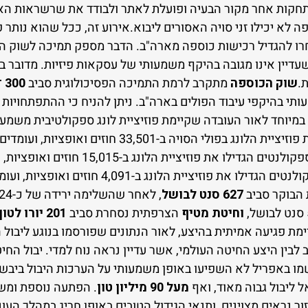
תחקות אחר מקור הבעיה ופועלת לאתר ולבודד את שרשראות הא
 לא יכילו זני סויה האסורים ליבוא.אירוע זה, ככל שהוא נותר 
בחרו להגדיל רכישות כוספה מארה"ב. הדבר מספק תמיכה לשוק ה
שעדיין אינו מגובה בהיקף משמעותי של עסקאות פיזיות. מדובר בא
.
שוק הכוספה
מתקרב לרמת התמיכה הפסיכולוגית סביב
300 דולר לטון
במיוחד לאור העובדה שקיימת פוזיציית לונג ספקולטיבית משמע
הבוקר סביב
627 סנט לבושל
וחיטת מטיף
הצרפתית נסחרת סביב
201 יורו לטון
מת פגיעה אמיתית בהיצע, לאור הנתונים שפורסמו בנוגע ליבול
 לבין היצע החיטה העולמי, אשר עדיין נראה נוח למדי. יבול החי
שמו באפריל לא השפיעו באופן משמעותי על הערכות היבול ביב
 ליבול גבוה מאוד, ואף
מעל 90 מיליון טון
. הפתעה נוספת ומש