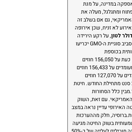
ספקה במדינה, על מנת
פתוח ומתגלגל, מעלה את
אמריקאי, גם אם בשלב זה
ירוע לא זניח, שכן אירופה
, על רקע הירידה
במחירי הפולים והזינוק המשמעותי בהיקפי עיבוד הפולים בארה"ב. ניתן להניח כי ההתפתחויות סביב סוגיית ה-GMO יכריעו
ותית בכוספת
הסויה.הספקולנטים צמצמו את פוזיציית הלונג בפולי הסויה ב-33,501 חוזים ואופציות, ועומדים כעת על 156,050 חוזים
ואופציות בלונג. בשמן סויה הספקולנטים הגדילו את פוזיציית הלונג ב-15,015 חוזים ואופציות, ועומדים על 156,433 חוזים
ואופציות בלונג. בכוספה הספקולנטים הגדילו את פוזיציית הלונג ב-4,091 חוזים ואופציות, ועומדים על 127,070 חוזים
, לאחר שהשלימה ירידה של כ-24 סנט מתחילת החודש. חיטת
.מבין כלל הסחורות
 האמריקאי. עם זאת, השוק
טה האירופי עדיין נראה במצב
שת.ברוסיה, חלק מההערכות
מעותית בשוק החיטה מגיעה
ממרוקו ואלג'יריה: היבולים באזור נראים מצוינים, ותנאי הגידול הטובים באופן חריג במהלך העונה מובילים לעלייה של כ-50%