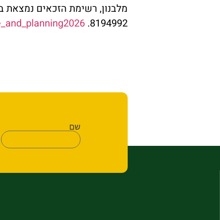
e_and_planning2026
8194992.
שם