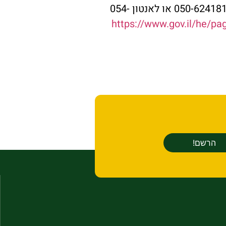
מלבנון, רשימת הזכאים נמצאת בקישור המצורף) *, לפרטים נוספים ניתן להתקשר לרם 050-6241817 או לאנטון 054-
https://www.gov.il/he/p