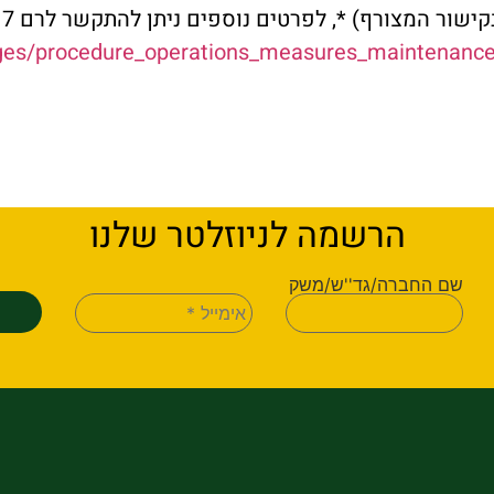
ages/procedure_operations_measures_maintenanc
הרשמה לניוזלטר שלנו
שם החברה/גד''ש/משק