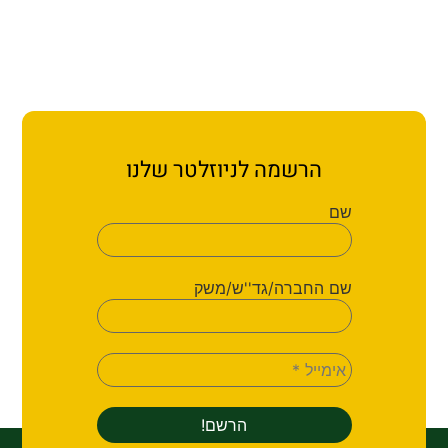
הרשמה לניוזלטר שלנו
שם
שם החברה/גד''ש/משק