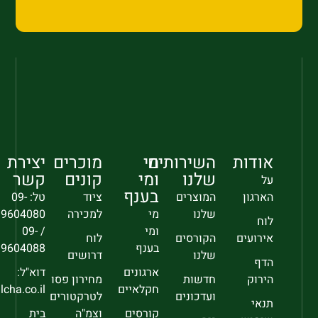
אודות
השירותים
מי
מוכרים
יצירת
שלנו
ומי
קונים
קשר
על
בענף
הארגון
המוצרים
ציוד
טל: 09-
שלנו
מי
למכירה
9604080
לוח
ומי
/ 09-
אירועים
הקורסים
לוח
בענף
9604088
שלנו
דרושים
הדף
ארגונים
דוא"ל:
הירוק
חדשות
מחירון פסו
חקלאיים
sec@falcha.co.il
ועדכונים
לטרקטורים
תנאי
קורסים
וצמ"ה
בית