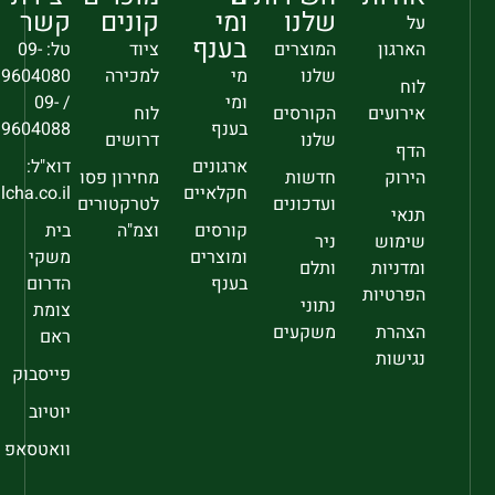
שלנו
ומי
קונים
קשר
על
בענף
הארגון
המוצרים
ציוד
טל: 09-
שלנו
מי
למכירה
9604080
לוח
ומי
/ 09-
אירועים
הקורסים
לוח
בענף
9604088
שלנו
דרושים
הדף
ארגונים
דוא"ל:
הירוק
חדשות
מחירון פסו
חקלאיים
sec@falcha.co.il
ועדכונים
לטרקטורים
תנאי
קורסים
וצמ"ה
בית
שימוש
ניר
ומוצרים
משקי
ומדניות
ותלם
בענף
הדרום
הפרטיות
נתוני
צומת
הצהרת
משקעים
ראם
נגישות
פייסבוק
יוטיוב
וואטסאפ