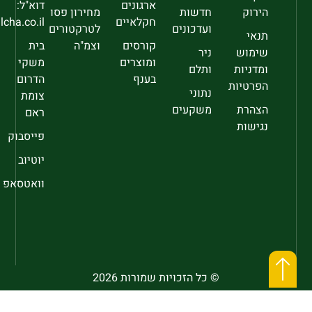
ארגונים
דוא"ל:
הירוק
חדשות
מחירון פסו
חקלאיים
sec@falcha.co.il
ועדכונים
לטרקטורים
תנאי
קורסים
וצמ"ה
בית
שימוש
ניר
ומוצרים
משקי
ומדניות
ותלם
בענף
הדרום
הפרטיות
נתוני
צומת
הצהרת
משקעים
ראם
נגישות
פייסבוק
יוטיוב
וואטסאפ
© כל הזכויות שמורות 2026