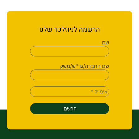
הרשמה לניוזלטר שלנו
שם
שם החברה/גד''ש/משק