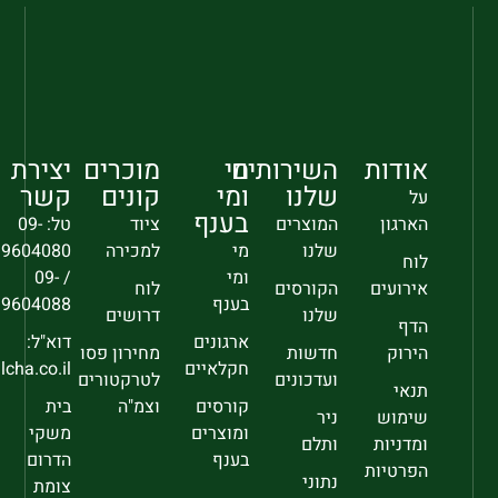
אודות
השירותים
מי
מוכרים
יצירת
שלנו
ומי
קונים
קשר
על
בענף
הארגון
המוצרים
ציוד
טל: 09-
שלנו
מי
למכירה
9604080
לוח
ומי
/ 09-
אירועים
הקורסים
לוח
בענף
9604088
שלנו
דרושים
הדף
ארגונים
דוא"ל:
הירוק
חדשות
מחירון פסו
חקלאיים
sec@falcha.co.il
ועדכונים
לטרקטורים
תנאי
קורסים
וצמ"ה
בית
שימוש
ניר
ומוצרים
משקי
ומדניות
ותלם
בענף
הדרום
הפרטיות
נתוני
צומת