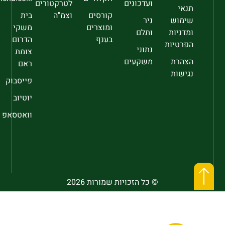
ועדכונים
לטרקטורים
תנאי
קורסים
וצמ"ה
בית
שימוש
ניר
ומוצרים
משקי
ומדניות
ותלם
בענף
הדרום
הפרטיות
נתוני
צומת
הצהרת
משקעים
ראם
נגישות
פייסבוק
יוטיוב
וואטסאפ
© כל הזכויות שמורות 2026