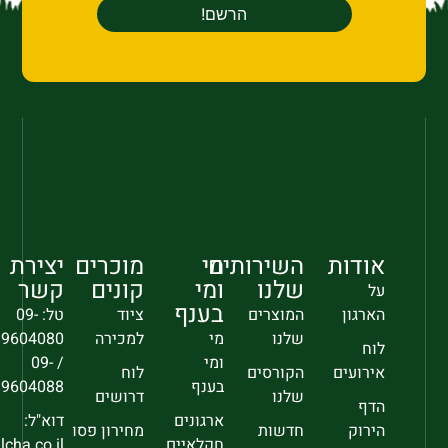
אודות
השירותים
מי
מוכרים
יצירת
שלנו
ומי
קונים
קשר
על
בענף
הארגון
המוצרים
ציוד
טל: 09-
שלנו
מי
למכירה
9604080
לוח
ומי
/ 09-
אירועים
הקורסים
לוח
בענף
9604088
שלנו
דרושים
הדף
ארגונים
דוא"ל:
הירוק
חדשות
מחירון פסו
חקלאיים
sec@falcha.co.il