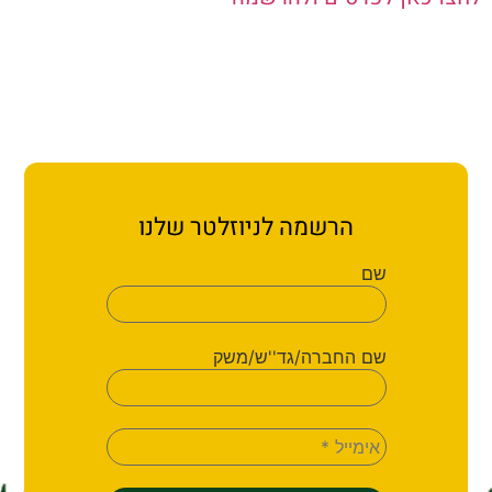
ת קשר
ון ארגון עובדי הפלחה
הירוק
הרשמה לניוזלטר שלנו
שם
שם החברה/גד''ש/משק