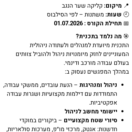
ת קשר
קום
:
קליקה שער הנגב
ות
:
משתנות – לפי הסילבוס
ון ארגון עובדי הפלחה
ת הקורס : 01.07.2026
 נלמד בתכנית
?
הירוק
ת מיועדת למנהלים ולעתודה ניהולית
ינים לחזק מיומנויות ניהול ולהוביל צוותים
 עבודה מורכב ודינמי.
 המפגשים נעסוק ב:
יהול ומנהיגות
– הנעת עובדים, ממשקי עבודה,
תמודדות עם דילמות מקצועיות ושגרות עבודה
פקטיביות.
ישומי מחשב לניהול
יורי שטח מקצועיים
– ביקורים במוקדי
דשנות: אגטק, מרכזי מו״פ, מערכות סולאריות,