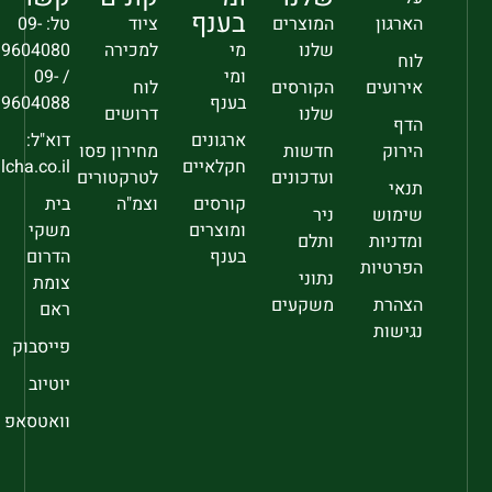
בענף
הארגון
המוצרים
ציוד
טל: 09-
שלנו
מי
למכירה
9604080
לוח
ומי
/ 09-
אירועים
הקורסים
לוח
בענף
9604088
שלנו
דרושים
הדף
ארגונים
דוא"ל:
הירוק
חדשות
מחירון פסו
חקלאיים
sec@falcha.co.il
ועדכונים
לטרקטורים
תנאי
קורסים
וצמ"ה
בית
שימוש
ניר
ומוצרים
משקי
ומדניות
ותלם
בענף
הדרום
הפרטיות
נתוני
צומת
הצהרת
משקעים
ראם
נגישות
פייסבוק
יוטיוב
וואטסאפ