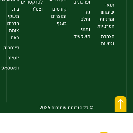
ועדכונים
לטרקטורים
תנאי
קורסים
וצמ"ה
בית
שימוש
ניר
ומוצרים
משקי
ומדניות
ותלם
בענף
הדרום
הפרטיות
נתוני
צומת
הצהרת
משקעים
ראם
נגישות
פייסבוק
יוטיוב
וואטסאפ
© כל הזכויות שמורות 2026