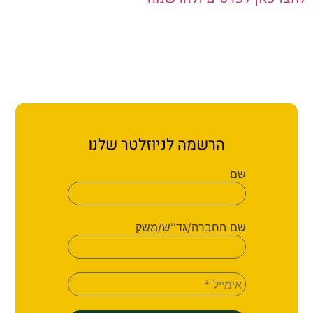
ת קשר
ון ארגון עובדי הפלחה
הירוק
הרשמה לניוזלטר שלנו
שם
שם החברה/גד''ש/משק