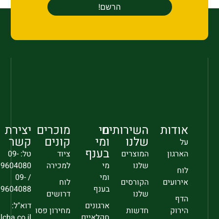
אודות
השירותים
מי
מוכרים
יצירת
שלנו
ומי
קונים
קשר
על
בענף
הארגון
המוצרים
ציוד
טל: 09-
שלנו
מי
למכירה
9604080
לוח
ומי
/ 09-
אירועים
הקורסים
לוח
בענף
9604088
שלנו
דרושים
הדף
ארגונים
דוא"ל:
הירוק
חדשות
מחירון פסו
חקלאיים
sec@falcha.co.il